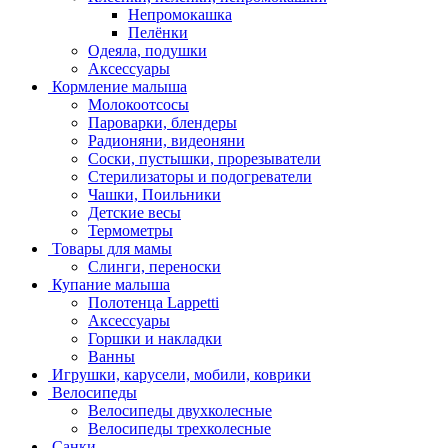
Непромокашка
Пелёнки
Одеяла, подушки
Аксессуары
Кормление малыша
Молокоотсосы
Пароварки, блендеры
Радионяни, видеоняни
Соски, пустышки, прорезыватели
Стерилизаторы и подогреватели
Чашки, Поильники
Детские весы
Термометры
Товары для мамы
Слинги, переноски
Купание малыша
Полотенца Lappetti
Аксессуары
Горшки и накладки
Ванны
Игрушки, карусели, мобили, коврики
Велосипеды
Велосипеды двухколесные
Велосипеды трехколесные
Санки