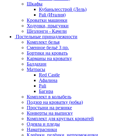
Шкафы
Кубаньлесстрой (Лель)
Pali (Италия)
Кроватки машинки
Ходунки, прыгунки
Шезлонги - Качели
Постельные принадлежности
Комплект белья
Сменное бельё 3 пр.
Бортики на кровать
Карманы на кроватку
Балдахин
Матрасы
Red Castle
Афалина
Pali
Багира
Комплект в колыбель
Подзор на кроватку (юбка)
Простыни на резинке
Конверты на выписку
Комплект для круглых кроватей
Одеяла и пледы
Наматрасники
Клеёнки, пелёнки, непромокашки.