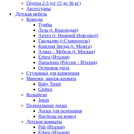
Группа 2-3 (от 15 до 36 кг)
Аксессуары
Детская мебель
Комоды
Тумбы
Лель (г. Краснодар)
Антел (г. Нижний Новгород)
Гандылян (г.Ставрополь)
Красная Звезда (г. Можга)
Алмаз – Мебель (г. Москва)
Erbesi (Италия)
Папалони (Россия – Италия)
Островок уюта
Стульчики для кормления
Манежи, манеж-кровать
Baby Trend
Globex
Колыбели
Jetem
Пеленальные доски
Доски для пеленания
Настилы на комод
Детские комнаты
Pali (Италия)
Erbesi (Италия)