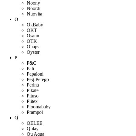
Noony
Noordi
Nuovita
O
OkBaby
OKT
Osann
OTK
Ouaps
Oyster
P
P&C
Pali
Papaloni
Peg-Perego
Perina
Pikate
Pituso
Plitex
Ploomababy
Prampol
Q
QELEE
Qplay
Qu Aqua