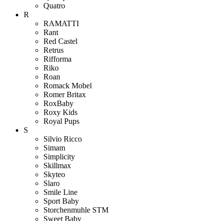
Quatro
R
RAMATTI
Rant
Red Castel
Retrus
Rifforma
Riko
Roan
Romack Mobel
Romer Britax
RoxBaby
Roxy Kids
Royal Pups
S
Silvio Ricco
Simam
Simplicity
Skillmax
Skyteo
Slaro
Smile Line
Sport Baby
Storchenmuhle STM
Sweet Baby