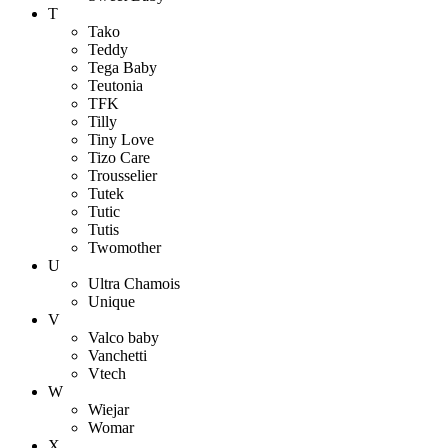
T
Tako
Teddy
Tega Baby
Teutonia
TFK
Tilly
Tiny Love
Tizo Care
Trousselier
Tutek
Tutic
Tutis
Twomother
U
Ultra Chamois
Unique
V
Valco baby
Vanchetti
Vtech
W
Wiejar
Womar
X