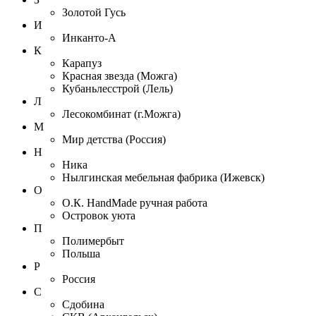
Золотой Гусь
И
Инканто-А
К
Карапуз
Красная звезда (Можга)
Кубаньлесстрой (Лель)
Л
Лесокомбинат (г.Можга)
М
Мир детства (Россия)
Н
Ника
Нылгинская мебельная фабрика (Ижевск)
О
О.К. HandMade ручная работа
Островок уюта
П
Полимербыт
Польша
Р
Россия
С
Сдобина