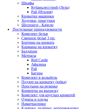
Шкафы
Кубаньлесстрой (Лель)
Pali (Италия)
Кроватки машинки
Ходунки, прыгунки
Шезлонги - Качели
Постельные принадлежности
Комплект белья
Сменное бельё 3 пр.
Бортики на кровать
Карманы на кроватку
Балдахин
Матрасы
Red Castle
Афалина
Pali
Багира
Комплект в колыбель
Подзор на кроватку (юбка)
Простыни на резинке
Конверты на выписку
Комплект для круглых кроватей
Одеяла и пледы
Наматрасники
Клеёнки, пелёнки, непромокашки.