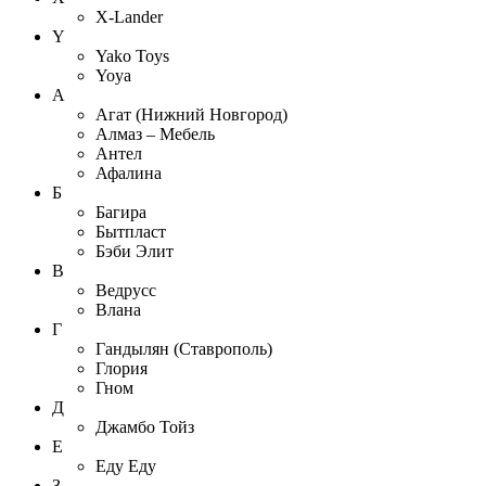
X-Lander
Y
Yako Toys
Yoya
А
Агат (Нижний Новгород)
Алмаз – Мебель
Антел
Афалина
Б
Багира
Бытпласт
Бэби Элит
В
Ведрусс
Влана
Г
Гандылян (Ставрополь)
Глория
Гном
Д
Джамбо Тойз
Е
Еду Еду
З