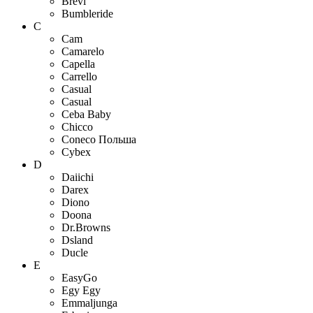
Brevi
Bumbleride
C
Cam
Camarelo
Capella
Carrello
Casual
Casual
Ceba Baby
Chicco
Coneco Польша
Cybex
D
Daiichi
Darex
Diono
Doona
Dr.Browns
Dsland
Ducle
E
EasyGo
Egy Egy
Emmaljunga