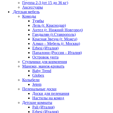
Группа 2-3 (от 15 до 36 кг)
Аксессуары
Детская мебель
Комоды
Тумбы
Лель (г. Краснодар)
Антел (г. Нижний Новгород)
Гандылян (г.Ставрополь)
Красная Звезда (г. Можга)
Алмаз – Мебель (г. Москва)
Erbesi (Италия)
Папалони (Россия – Италия)
Островок уюта
Стульчики для кормления
Манежи, манеж-кровать
Baby Trend
Globex
Колыбели
Jetem
Пеленальные доски
Доски для пеленания
Настилы на комод
Детские комнаты
Pali (Италия)
Erbesi (Италия)