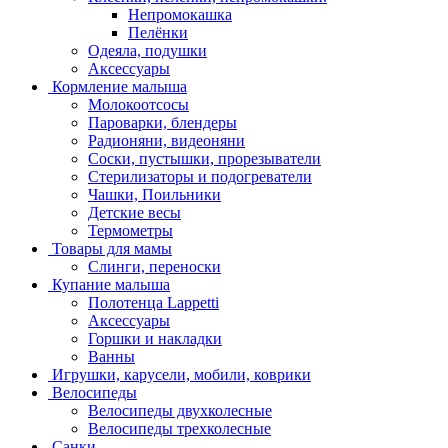
Непромокашка
Пелёнки
Одеяла, подушки
Аксессуары
Кормление малыша
Молокоотсосы
Пароварки, блендеры
Радионяни, видеоняни
Соски, пустышки, прорезыватели
Стерилизаторы и подогреватели
Чашки, Поильники
Детские весы
Термометры
Товары для мамы
Слинги, переноски
Купание малыша
Полотенца Lappetti
Аксессуары
Горшки и накладки
Ванны
Игрушки, карусели, мобили, коврики
Велосипеды
Велосипеды двухколесные
Велосипеды трехколесные
Санки