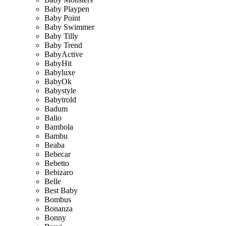
Baby Playpen
Baby Point
Baby Swimmer
Baby Tilly
Baby Trend
BabyActive
BabyHit
Babyluxe
BabyOk
Babystyle
Babytrold
Badum
Balio
Bambola
Bambu
Beaba
Bebecar
Bebetto
Bebizaro
Belle
Best Baby
Bombus
Bonanza
Bonny