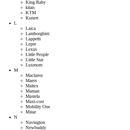
King Baby
kitan
KTM
Kunert
L
Laica
Lamborghini
Lappetti
Lepre
Lexus
Little People
Little Star
Luxmom
M
Maclaren
Maers
Maltex
Maman
Mastela
Maxi-cosi
Mobility One
Mstar
N
Navington
Newbuddy