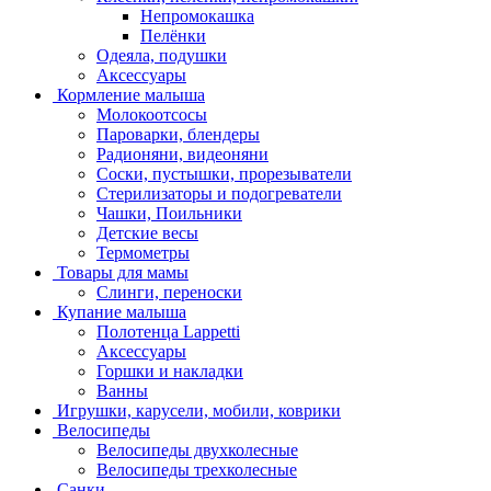
Непромокашка
Пелёнки
Одеяла, подушки
Аксессуары
Кормление малыша
Молокоотсосы
Пароварки, блендеры
Радионяни, видеоняни
Соски, пустышки, прорезыватели
Стерилизаторы и подогреватели
Чашки, Поильники
Детские весы
Термометры
Товары для мамы
Слинги, переноски
Купание малыша
Полотенца Lappetti
Аксессуары
Горшки и накладки
Ванны
Игрушки, карусели, мобили, коврики
Велосипеды
Велосипеды двухколесные
Велосипеды трехколесные
Санки