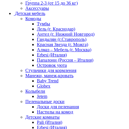
Группа 2-3 (от 15 до 36 кг)
Аксессуары
Детская мебель
Комоды
Тумбы
Лель (г. Краснодар)
Антел (г. Нижний Новгород)
Гандылян (г.Ставрополь)
Красная Звезда (г. Можга)
Алмаз – Мебель (г. Москва)
Erbesi (Италия)
Папалони (Россия – Италия)
Островок уюта
Стульчики для кормления
Манежи, манеж-кровать
Baby Trend
Globex
Колыбели
Jetem
Пеленальные доски
Доски для пеленания
Настилы на комод
Детские комнаты
Pali (Италия)
Erbesi (Италия)