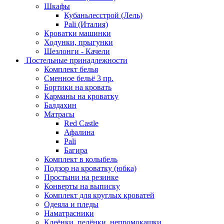
Шкафы
Кубаньлесстрой (Лель)
Pali (Италия)
Кроватки машинки
Ходунки, прыгунки
Шезлонги - Качели
Постельные принадлежности
Комплект белья
Сменное бельё 3 пр.
Бортики на кровать
Карманы на кроватку
Балдахин
Матрасы
Red Castle
Афалина
Pali
Багира
Комплект в колыбель
Подзор на кроватку (юбка)
Простыни на резинке
Конверты на выписку
Комплект для круглых кроватей
Одеяла и пледы
Наматрасники
Клеёнки, пелёнки, непромокашки.