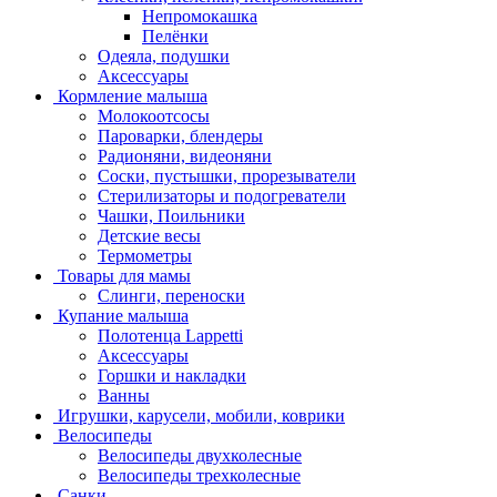
Непромокашка
Пелёнки
Одеяла, подушки
Аксессуары
Кормление малыша
Молокоотсосы
Пароварки, блендеры
Радионяни, видеоняни
Соски, пустышки, прорезыватели
Стерилизаторы и подогреватели
Чашки, Поильники
Детские весы
Термометры
Товары для мамы
Слинги, переноски
Купание малыша
Полотенца Lappetti
Аксессуары
Горшки и накладки
Ванны
Игрушки, карусели, мобили, коврики
Велосипеды
Велосипеды двухколесные
Велосипеды трехколесные
Санки