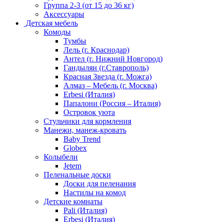
Группа 2-3 (от 15 до 36 кг)
Аксессуары
Детская мебель
Комоды
Тумбы
Лель (г. Краснодар)
Антел (г. Нижний Новгород)
Гандылян (г.Ставрополь)
Красная Звезда (г. Можга)
Алмаз – Мебель (г. Москва)
Erbesi (Италия)
Папалони (Россия – Италия)
Островок уюта
Стульчики для кормления
Манежи, манеж-кровать
Baby Trend
Globex
Колыбели
Jetem
Пеленальные доски
Доски для пеленания
Настилы на комод
Детские комнаты
Pali (Италия)
Erbesi (Италия)