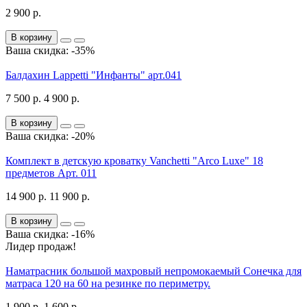
2 900 р.
В корзину
Ваша скидка: -35%
Балдахин Lappetti "Инфанты" арт.041
7 500 р.
4 900 р.
В корзину
Ваша скидка: -20%
Комплект в детскую кроватку Vanchetti "Arco Luxe" 18
предметов Арт. 011
14 900 р.
11 900 р.
В корзину
Ваша скидка: -16%
Лидер продаж!
Наматрасник большой махровый непромокаемый Сонечка для
матраса 120 на 60 на резинке по периметру.
1 900 р.
1 600 р.