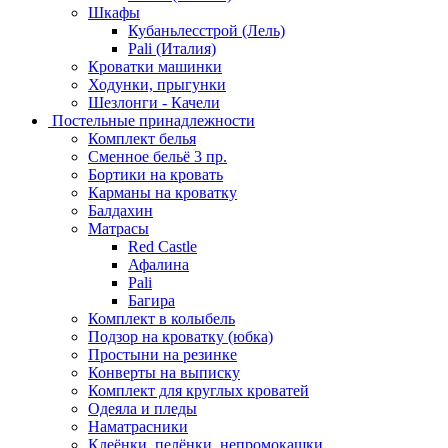
Шкафы
Кубаньлесстрой (Лель)
Pali (Италия)
Кроватки машинки
Ходунки, прыгунки
Шезлонги - Качели
Постельные принадлежности
Комплект белья
Сменное бельё 3 пр.
Бортики на кровать
Карманы на кроватку
Балдахин
Матрасы
Red Castle
Афалина
Pali
Багира
Комплект в колыбель
Подзор на кроватку (юбка)
Простыни на резинке
Конверты на выписку
Комплект для круглых кроватей
Одеяла и пледы
Наматрасники
Клеёнки, пелёнки, непромокашки.