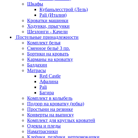
Шкафы
Кубаньлесстрой (Лель)
Pali (Италия)
Кроватки машинки
Ходунки, прыгунки
Шезлонги - Качели
Постельные принадлежности
Комплект белья
Сменное бельё 3 пр.
Бортики на кровать
Карманы на кроватку
Балдахин
Матрасы
Red Castle
Афалина
Pali
Багира
Комплект в колыбель
Подзор на кроватку (юбка)
Простыни на резинке
Конверты на выписку
Комплект для круглых кроватей
Одеяла и пледы
Наматрасники
Клеёнки, пелёнки, непромокашки.