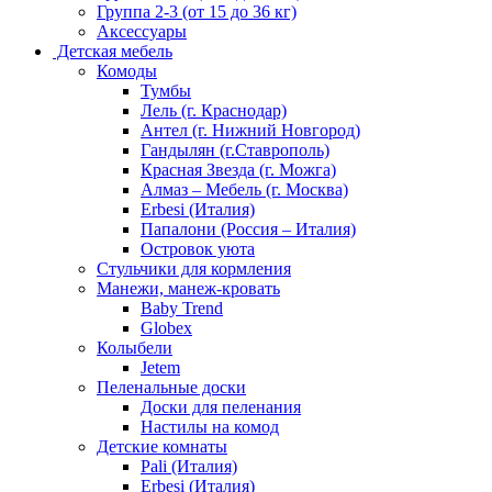
Группа 2-3 (от 15 до 36 кг)
Аксессуары
Детская мебель
Комоды
Тумбы
Лель (г. Краснодар)
Антел (г. Нижний Новгород)
Гандылян (г.Ставрополь)
Красная Звезда (г. Можга)
Алмаз – Мебель (г. Москва)
Erbesi (Италия)
Папалони (Россия – Италия)
Островок уюта
Стульчики для кормления
Манежи, манеж-кровать
Baby Trend
Globex
Колыбели
Jetem
Пеленальные доски
Доски для пеленания
Настилы на комод
Детские комнаты
Pali (Италия)
Erbesi (Италия)