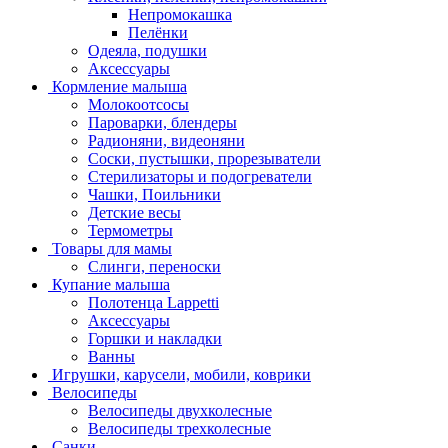
Непромокашка
Пелёнки
Одеяла, подушки
Аксессуары
Кормление малыша
Молокоотсосы
Пароварки, блендеры
Радионяни, видеоняни
Соски, пустышки, прорезыватели
Стерилизаторы и подогреватели
Чашки, Поильники
Детские весы
Термометры
Товары для мамы
Слинги, переноски
Купание малыша
Полотенца Lappetti
Аксессуары
Горшки и накладки
Ванны
Игрушки, карусели, мобили, коврики
Велосипеды
Велосипеды двухколесные
Велосипеды трехколесные
Санки