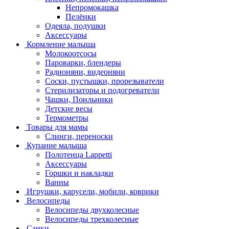
Непромокашка
Пелёнки
Одеяла, подушки
Аксессуары
Кормление малыша
Молокоотсосы
Пароварки, блендеры
Радионяни, видеоняни
Соски, пустышки, прорезыватели
Стерилизаторы и подогреватели
Чашки, Поильники
Детские весы
Термометры
Товары для мамы
Слинги, переноски
Купание малыша
Полотенца Lappetti
Аксессуары
Горшки и накладки
Ванны
Игрушки, карусели, мобили, коврики
Велосипеды
Велосипеды двухколесные
Велосипеды трехколесные
Санки