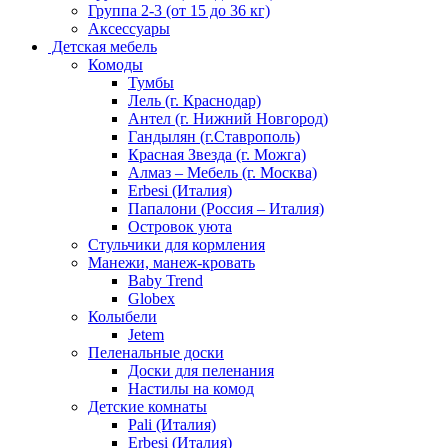
Группа 2-3 (от 15 до 36 кг)
Аксессуары
Детская мебель
Комоды
Тумбы
Лель (г. Краснодар)
Антел (г. Нижний Новгород)
Гандылян (г.Ставрополь)
Красная Звезда (г. Можга)
Алмаз – Мебель (г. Москва)
Erbesi (Италия)
Папалони (Россия – Италия)
Островок уюта
Стульчики для кормления
Манежи, манеж-кровать
Baby Trend
Globex
Колыбели
Jetem
Пеленальные доски
Доски для пеленания
Настилы на комод
Детские комнаты
Pali (Италия)
Erbesi (Италия)