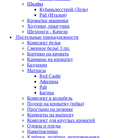
Шкафы
Кубаньлесстрой (Лель)
Pali (Италия)
Кроватки машинки
Ходунки, прыгунки
Шезлонги - Качели
Постельные принадлежности
Комплект белья
Сменное бельё 3 пр.
Бортики на кровать
Карманы на кроватку
Балдахин
Матрасы
Red Castle
Афалина
Pali
Багира
Комплект в колыбель
Подзор на кроватку (юбка)
Простыни на резинке
Конверты на выписку
Комплект для круглых кроватей
Одеяла и пледы
Наматрасники
Клеёнки, пелёнки, непромокашки.