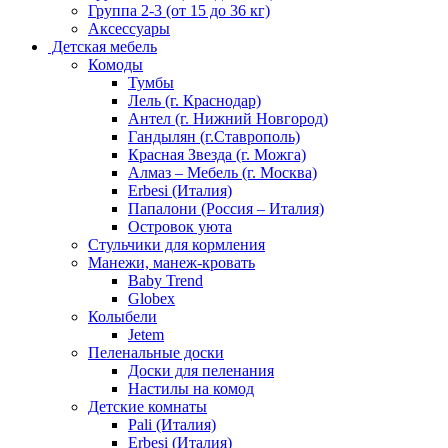
Группа 2-3 (от 15 до 36 кг)
Аксессуары
Детская мебель
Комоды
Тумбы
Лель (г. Краснодар)
Антел (г. Нижний Новгород)
Гандылян (г.Ставрополь)
Красная Звезда (г. Можга)
Алмаз – Мебель (г. Москва)
Erbesi (Италия)
Папалони (Россия – Италия)
Островок уюта
Стульчики для кормления
Манежи, манеж-кровать
Baby Trend
Globex
Колыбели
Jetem
Пеленальные доски
Доски для пеленания
Настилы на комод
Детские комнаты
Pali (Италия)
Erbesi (Италия)