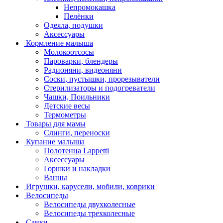
Непромокашка
Пелёнки
Одеяла, подушки
Аксессуары
Кормление малыша
Молокоотсосы
Пароварки, блендеры
Радионяни, видеоняни
Соски, пустышки, прорезыватели
Стерилизаторы и подогреватели
Чашки, Поильники
Детские весы
Термометры
Товары для мамы
Слинги, переноски
Купание малыша
Полотенца Lappetti
Аксессуары
Горшки и накладки
Ванны
Игрушки, карусели, мобили, коврики
Велосипеды
Велосипеды двухколесные
Велосипеды трехколесные
Санки