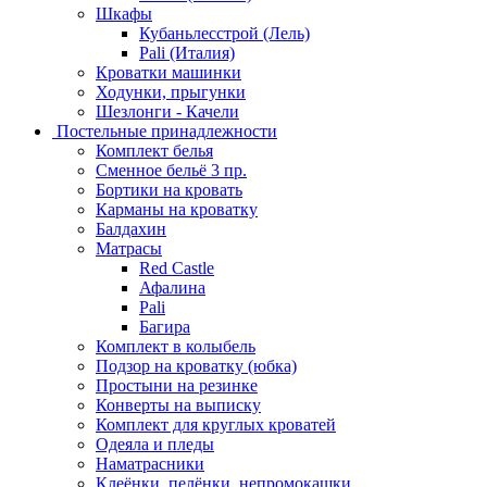
Шкафы
Кубаньлесстрой (Лель)
Pali (Италия)
Кроватки машинки
Ходунки, прыгунки
Шезлонги - Качели
Постельные принадлежности
Комплект белья
Сменное бельё 3 пр.
Бортики на кровать
Карманы на кроватку
Балдахин
Матрасы
Red Castle
Афалина
Pali
Багира
Комплект в колыбель
Подзор на кроватку (юбка)
Простыни на резинке
Конверты на выписку
Комплект для круглых кроватей
Одеяла и пледы
Наматрасники
Клеёнки, пелёнки, непромокашки.