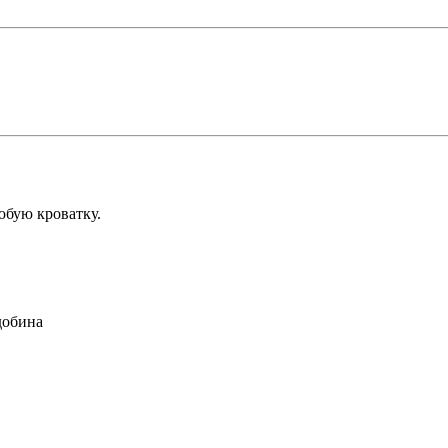
юбую кроватку.
добина