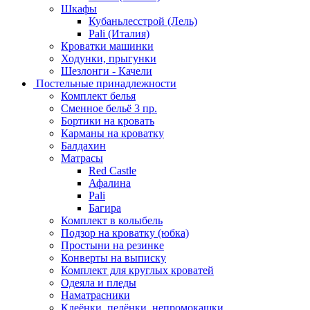
Шкафы
Кубаньлесстрой (Лель)
Pali (Италия)
Кроватки машинки
Ходунки, прыгунки
Шезлонги - Качели
Постельные принадлежности
Комплект белья
Сменное бельё 3 пр.
Бортики на кровать
Карманы на кроватку
Балдахин
Матрасы
Red Castle
Афалина
Pali
Багира
Комплект в колыбель
Подзор на кроватку (юбка)
Простыни на резинке
Конверты на выписку
Комплект для круглых кроватей
Одеяла и пледы
Наматрасники
Клеёнки, пелёнки, непромокашки.