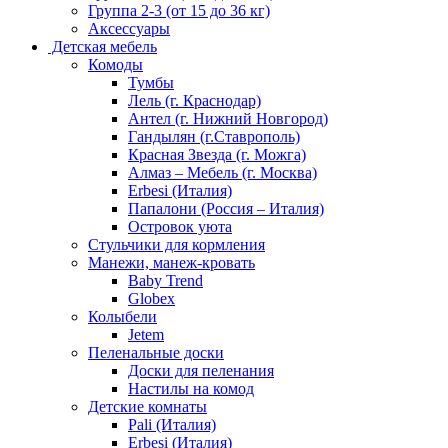
Группа 2-3 (от 15 до 36 кг)
Аксессуары
Детская мебель
Комоды
Тумбы
Лель (г. Краснодар)
Антел (г. Нижний Новгород)
Гандылян (г.Ставрополь)
Красная Звезда (г. Можга)
Алмаз – Мебель (г. Москва)
Erbesi (Италия)
Папалони (Россия – Италия)
Островок уюта
Стульчики для кормления
Манежи, манеж-кровать
Baby Trend
Globex
Колыбели
Jetem
Пеленальные доски
Доски для пеленания
Настилы на комод
Детские комнаты
Pali (Италия)
Erbesi (Италия)