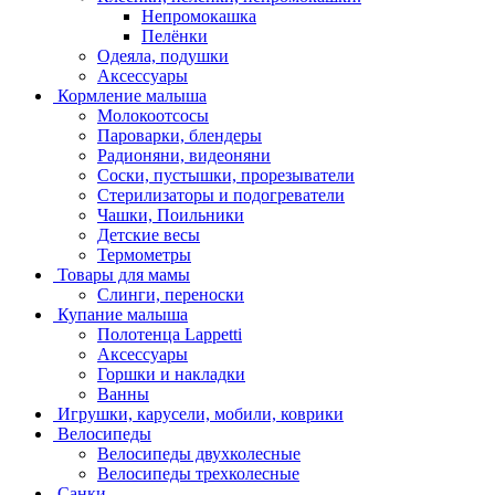
Непромокашка
Пелёнки
Одеяла, подушки
Аксессуары
Кормление малыша
Молокоотсосы
Пароварки, блендеры
Радионяни, видеоняни
Соски, пустышки, прорезыватели
Стерилизаторы и подогреватели
Чашки, Поильники
Детские весы
Термометры
Товары для мамы
Слинги, переноски
Купание малыша
Полотенца Lappetti
Аксессуары
Горшки и накладки
Ванны
Игрушки, карусели, мобили, коврики
Велосипеды
Велосипеды двухколесные
Велосипеды трехколесные
Санки