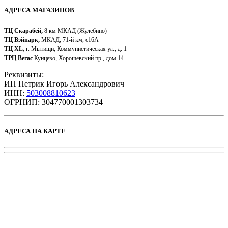
АДРЕСА МАГАЗИНОВ
ТЦ Скарабей,
8 км МКАД (Жулебино)
ТЦ Вэйпарк,
МКАД, 71-й км, с16А
ТЦ XL,
г. Мытищи, Коммунистическая ул., д. 1
ТРЦ Вегас
Кунцево, Хорошевский пр., дом 14
Реквизиты:
ИП Петрик Игорь Александрович
ИНН:
503008810623
ОГРНИП: 304770001303734​
АДРЕСА НА КАРТЕ