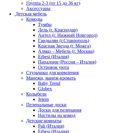
Группа 2-3 (от 15 до 36 кг)
Аксессуары
Детская мебель
Комоды
Тумбы
Лель (г. Краснодар)
Антел (г. Нижний Новгород)
Гандылян (г.Ставрополь)
Красная Звезда (г. Можга)
Алмаз – Мебель (г. Москва)
Erbesi (Италия)
Папалони (Россия – Италия)
Островок уюта
Стульчики для кормления
Манежи, манеж-кровать
Baby Trend
Globex
Колыбели
Jetem
Пеленальные доски
Доски для пеленания
Настилы на комод
Детские комнаты
Pali (Италия)
Erbesi (Италия)