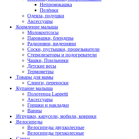
Непромокашка
Пелёнки
Одеяла, подушки
Аксессуары
Кормление малыша
Молокоотсосы
Пароварки, блендеры
Радионяни, видеоняни
Соски, пустышки, прорезыватели
Стерилизаторы и подогреватели
Чашки, Поильники
Детские весы
Термометры
Товары для мамы
Слинги, переноски
Купание малыша
Полотенца Lappetti
Аксессуары
Горшки и накладки
Ванны
Игрушки, карусели, мобили, коврики
Велосипеды
Велосипеды двухколесные
Велосипеды трехколесные
Санки