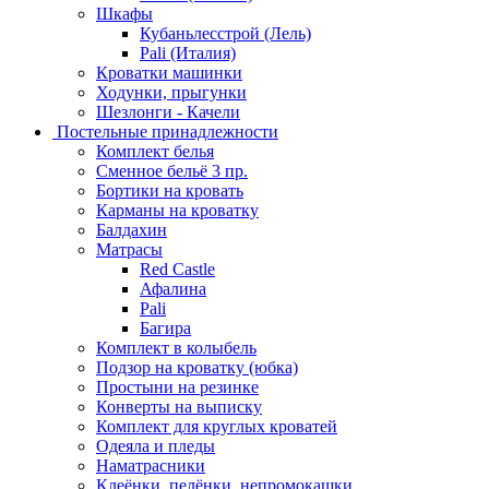
Шкафы
Кубаньлесстрой (Лель)
Pali (Италия)
Кроватки машинки
Ходунки, прыгунки
Шезлонги - Качели
Постельные принадлежности
Комплект белья
Сменное бельё 3 пр.
Бортики на кровать
Карманы на кроватку
Балдахин
Матрасы
Red Castle
Афалина
Pali
Багира
Комплект в колыбель
Подзор на кроватку (юбка)
Простыни на резинке
Конверты на выписку
Комплект для круглых кроватей
Одеяла и пледы
Наматрасники
Клеёнки, пелёнки, непромокашки.