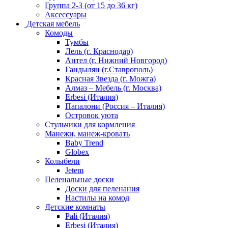
Группа 2-3 (от 15 до 36 кг)
Аксессуары
Детская мебель
Комоды
Тумбы
Лель (г. Краснодар)
Антел (г. Нижний Новгород)
Гандылян (г.Ставрополь)
Красная Звезда (г. Можга)
Алмаз – Мебель (г. Москва)
Erbesi (Италия)
Папалони (Россия – Италия)
Островок уюта
Стульчики для кормления
Манежи, манеж-кровать
Baby Trend
Globex
Колыбели
Jetem
Пеленальные доски
Доски для пеленания
Настилы на комод
Детские комнаты
Pali (Италия)
Erbesi (Италия)