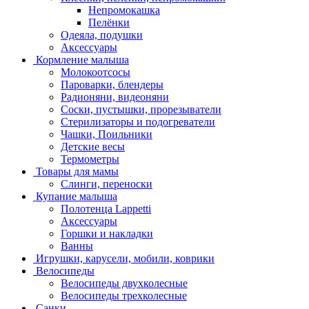
Непромокашка
Пелёнки
Одеяла, подушки
Аксессуары
Кормление малыша
Молокоотсосы
Пароварки, блендеры
Радионяни, видеоняни
Соски, пустышки, прорезыватели
Стерилизаторы и подогреватели
Чашки, Поильники
Детские весы
Термометры
Товары для мамы
Слинги, переноски
Купание малыша
Полотенца Lappetti
Аксессуары
Горшки и накладки
Ванны
Игрушки, карусели, мобили, коврики
Велосипеды
Велосипеды двухколесные
Велосипеды трехколесные
Санки