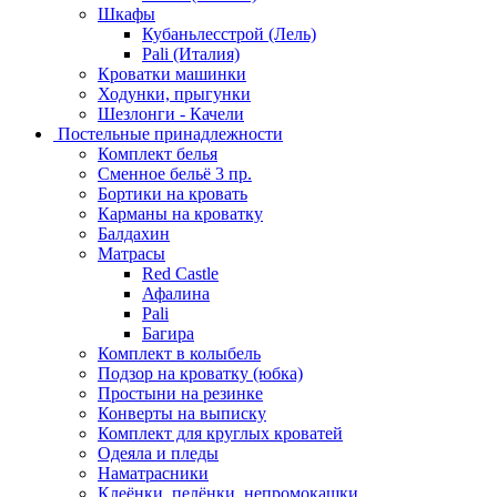
Шкафы
Кубаньлесстрой (Лель)
Pali (Италия)
Кроватки машинки
Ходунки, прыгунки
Шезлонги - Качели
Постельные принадлежности
Комплект белья
Сменное бельё 3 пр.
Бортики на кровать
Карманы на кроватку
Балдахин
Матрасы
Red Castle
Афалина
Pali
Багира
Комплект в колыбель
Подзор на кроватку (юбка)
Простыни на резинке
Конверты на выписку
Комплект для круглых кроватей
Одеяла и пледы
Наматрасники
Клеёнки, пелёнки, непромокашки.