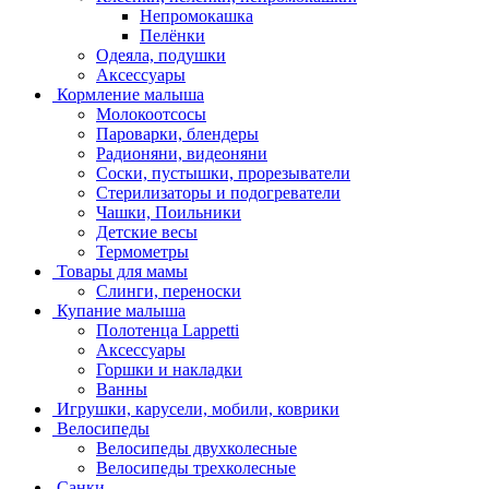
Непромокашка
Пелёнки
Одеяла, подушки
Аксессуары
Кормление малыша
Молокоотсосы
Пароварки, блендеры
Радионяни, видеоняни
Соски, пустышки, прорезыватели
Стерилизаторы и подогреватели
Чашки, Поильники
Детские весы
Термометры
Товары для мамы
Слинги, переноски
Купание малыша
Полотенца Lappetti
Аксессуары
Горшки и накладки
Ванны
Игрушки, карусели, мобили, коврики
Велосипеды
Велосипеды двухколесные
Велосипеды трехколесные
Санки