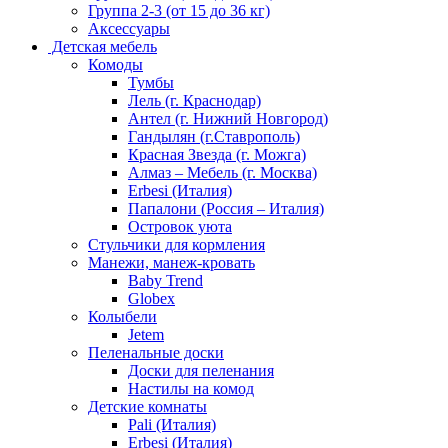
Группа 2-3 (от 15 до 36 кг)
Аксессуары
Детская мебель
Комоды
Тумбы
Лель (г. Краснодар)
Антел (г. Нижний Новгород)
Гандылян (г.Ставрополь)
Красная Звезда (г. Можга)
Алмаз – Мебель (г. Москва)
Erbesi (Италия)
Папалони (Россия – Италия)
Островок уюта
Стульчики для кормления
Манежи, манеж-кровать
Baby Trend
Globex
Колыбели
Jetem
Пеленальные доски
Доски для пеленания
Настилы на комод
Детские комнаты
Pali (Италия)
Erbesi (Италия)