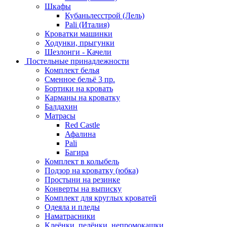
Шкафы
Кубаньлесстрой (Лель)
Pali (Италия)
Кроватки машинки
Ходунки, прыгунки
Шезлонги - Качели
Постельные принадлежности
Комплект белья
Сменное бельё 3 пр.
Бортики на кровать
Карманы на кроватку
Балдахин
Матрасы
Red Castle
Афалина
Pali
Багира
Комплект в колыбель
Подзор на кроватку (юбка)
Простыни на резинке
Конверты на выписку
Комплект для круглых кроватей
Одеяла и пледы
Наматрасники
Клеёнки, пелёнки, непромокашки.