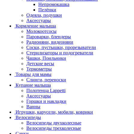
Непромокашка
Пелёнки
Одеяла, подушки
Аксессуары
Кормление малыша
Молокоотсосы
Пароварки, блендеры
Радионяни, видеоняни
Соски, пустышки, прорезыватели
Стерилизаторы и подогреватели
Чашки, Поильники
Детские весы
Термометры
Товары для мамы
Слинги, переноски
Купание малыша
Полотенца Lappetti
Аксессуары
Горшки и накладки
Ванны
Игрушки, карусели, мобили, коврики
Велосипеды
Велосипеды двухколесные
Велосипеды трехколесные
Санки