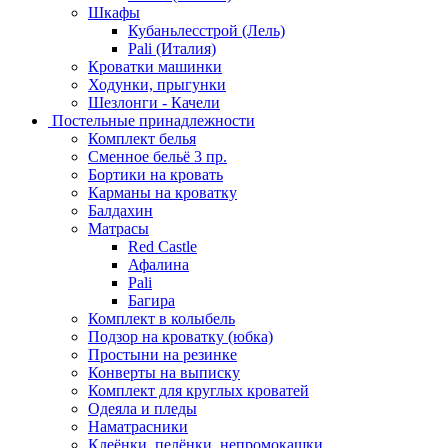
Шкафы
Кубаньлесстрой (Лель)
Pali (Италия)
Кроватки машинки
Ходунки, прыгунки
Шезлонги - Качели
Постельные принадлежности
Комплект белья
Сменное бельё 3 пр.
Бортики на кровать
Карманы на кроватку
Балдахин
Матрасы
Red Castle
Афалина
Pali
Багира
Комплект в колыбель
Подзор на кроватку (юбка)
Простыни на резинке
Конверты на выписку
Комплект для круглых кроватей
Одеяла и пледы
Наматрасники
Клеёнки, пелёнки, непромокашки.