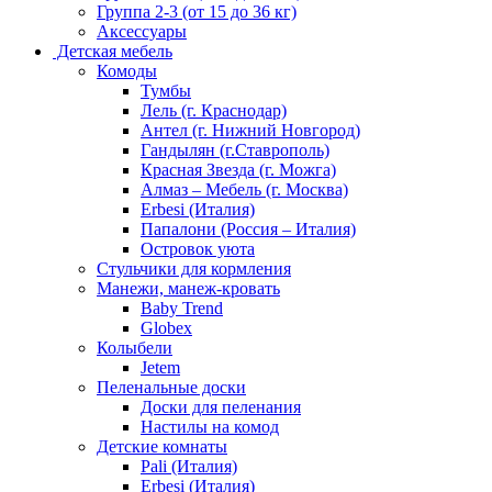
Группа 2-3 (от 15 до 36 кг)
Аксессуары
Детская мебель
Комоды
Тумбы
Лель (г. Краснодар)
Антел (г. Нижний Новгород)
Гандылян (г.Ставрополь)
Красная Звезда (г. Можга)
Алмаз – Мебель (г. Москва)
Erbesi (Италия)
Папалони (Россия – Италия)
Островок уюта
Стульчики для кормления
Манежи, манеж-кровать
Baby Trend
Globex
Колыбели
Jetem
Пеленальные доски
Доски для пеленания
Настилы на комод
Детские комнаты
Pali (Италия)
Erbesi (Италия)