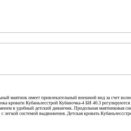
льный маятник имеет привлекательный внешний вид за счет волн
енка кровати Кубаньлесстрой Кубаночка-4 БИ 40.3 регулируются
еменем в удобный детский диванчик. Продольная маятниковая сис
с легкой системой выдвижения. Детская кровать Кубаньлессстр