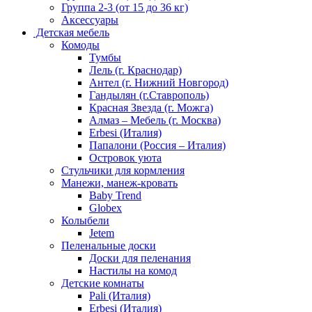
Группа 2-3 (от 15 до 36 кг)
Аксессуары
Детская мебель
Комоды
Тумбы
Лель (г. Краснодар)
Антел (г. Нижний Новгород)
Гандылян (г.Ставрополь)
Красная Звезда (г. Можга)
Алмаз – Мебель (г. Москва)
Erbesi (Италия)
Папалони (Россия – Италия)
Островок уюта
Стульчики для кормления
Манежи, манеж-кровать
Baby Trend
Globex
Колыбели
Jetem
Пеленальные доски
Доски для пеленания
Настилы на комод
Детские комнаты
Pali (Италия)
Erbesi (Италия)