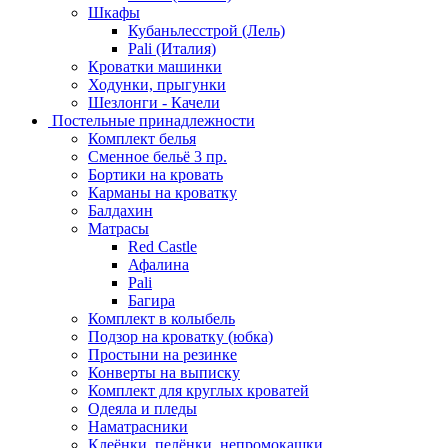
Шкафы
Кубаньлесстрой (Лель)
Pali (Италия)
Кроватки машинки
Ходунки, прыгунки
Шезлонги - Качели
Постельные принадлежности
Комплект белья
Сменное бельё 3 пр.
Бортики на кровать
Карманы на кроватку
Балдахин
Матрасы
Red Castle
Афалина
Pali
Багира
Комплект в колыбель
Подзор на кроватку (юбка)
Простыни на резинке
Конверты на выписку
Комплект для круглых кроватей
Одеяла и пледы
Наматрасники
Клеёнки, пелёнки, непромокашки.