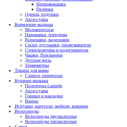
Непромокашка
Пелёнки
Одеяла, подушки
Аксессуары
Кормление малыша
Молокоотсосы
Пароварки, блендеры
Радионяни, видеоняни
Соски, пустышки, прорезыватели
Стерилизаторы и подогреватели
Чашки, Поильники
Детские весы
Термометры
Товары для мамы
Слинги, переноски
Купание малыша
Полотенца Lappetti
Аксессуары
Горшки и накладки
Ванны
Игрушки, карусели, мобили, коврики
Велосипеды
Велосипеды двухколесные
Велосипеды трехколесные
Санки