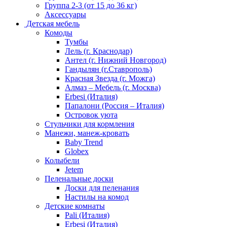
Группа 2-3 (от 15 до 36 кг)
Аксессуары
Детская мебель
Комоды
Тумбы
Лель (г. Краснодар)
Антел (г. Нижний Новгород)
Гандылян (г.Ставрополь)
Красная Звезда (г. Можга)
Алмаз – Мебель (г. Москва)
Erbesi (Италия)
Папалони (Россия – Италия)
Островок уюта
Стульчики для кормления
Манежи, манеж-кровать
Baby Trend
Globex
Колыбели
Jetem
Пеленальные доски
Доски для пеленания
Настилы на комод
Детские комнаты
Pali (Италия)
Erbesi (Италия)