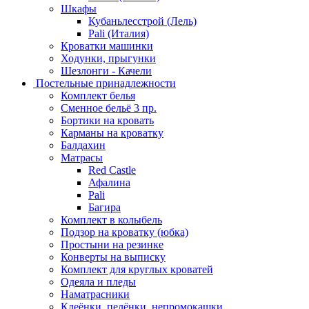
Шкафы
Кубаньлесстрой (Лель)
Pali (Италия)
Кроватки машинки
Ходунки, прыгунки
Шезлонги - Качели
Постельные принадлежности
Комплект белья
Сменное бельё 3 пр.
Бортики на кровать
Карманы на кроватку
Балдахин
Матрасы
Red Castle
Афалина
Pali
Багира
Комплект в колыбель
Подзор на кроватку (юбка)
Простыни на резинке
Конверты на выписку
Комплект для круглых кроватей
Одеяла и пледы
Наматрасники
Клеёнки, пелёнки, непромокашки.