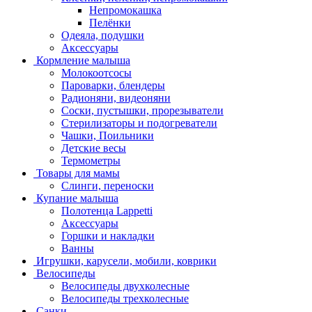
Непромокашка
Пелёнки
Одеяла, подушки
Аксессуары
Кормление малыша
Молокоотсосы
Пароварки, блендеры
Радионяни, видеоняни
Соски, пустышки, прорезыватели
Стерилизаторы и подогреватели
Чашки, Поильники
Детские весы
Термометры
Товары для мамы
Слинги, переноски
Купание малыша
Полотенца Lappetti
Аксессуары
Горшки и накладки
Ванны
Игрушки, карусели, мобили, коврики
Велосипеды
Велосипеды двухколесные
Велосипеды трехколесные
Санки