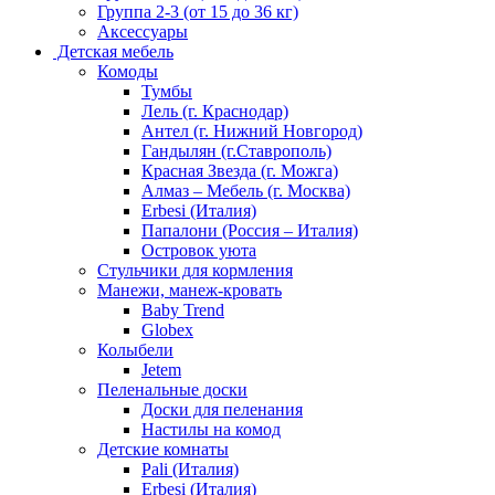
Группа 2-3 (от 15 до 36 кг)
Аксессуары
Детская мебель
Комоды
Тумбы
Лель (г. Краснодар)
Антел (г. Нижний Новгород)
Гандылян (г.Ставрополь)
Красная Звезда (г. Можга)
Алмаз – Мебель (г. Москва)
Erbesi (Италия)
Папалони (Россия – Италия)
Островок уюта
Стульчики для кормления
Манежи, манеж-кровать
Baby Trend
Globex
Колыбели
Jetem
Пеленальные доски
Доски для пеленания
Настилы на комод
Детские комнаты
Pali (Италия)
Erbesi (Италия)