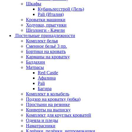
Шкафы
Кубаньлесстрой (Лель)
Pali (Италия)
Кроватки машинки
Ходунки, прыгунки
Шезлонги - Качели
Постельные принадлежности
Комплект белья
Сменное бельё 3 пр.
Бортики на кровать
Карманы на кроватку
Балдахин
Матрасы
Red Castle
Афалина
Pali
Багира
Комплект в колыбель
Подзор на кроватку (юбка)
Простыни на резинке
Конверты на выписку
Комплект для круглых кроватей
Одеяла и пледы
Наматрасники
Клеёнки, пелёнки, непромокашки.