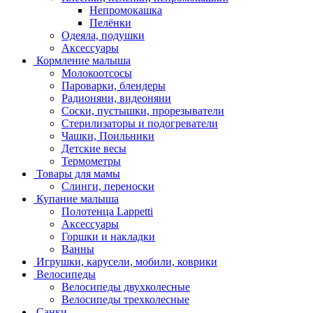
Непромокашка
Пелёнки
Одеяла, подушки
Аксессуары
Кормление малыша
Молокоотсосы
Пароварки, блендеры
Радионяни, видеоняни
Соски, пустышки, прорезыватели
Стерилизаторы и подогреватели
Чашки, Поильники
Детские весы
Термометры
Товары для мамы
Слинги, переноски
Купание малыша
Полотенца Lappetti
Аксессуары
Горшки и накладки
Ванны
Игрушки, карусели, мобили, коврики
Велосипеды
Велосипеды двухколесные
Велосипеды трехколесные
Санки