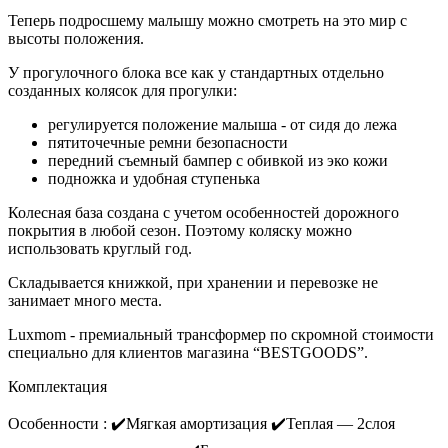
Теперь подросшему малышу можно смотреть на это мир с
высоты положения.
У прогулочного блока все как у стандартных отдельно
созданных колясок для прогулки:
регулируется положение малыша - от сидя до лежа
пятиточечные ремни безопасности
передний съемный бампер с обивкой из эко кожи
подножка и удобная ступенька
Колесная база создана с учетом особенностей дорожного
покрытия в любой сезон. Поэтому коляску можно
использовать круглый год.
Складывается книжкой, при хранении и перевозке не
занимает много места.
Luxmom - премиальный трансформер по скромной стоимости
специально для клиентов магазина “BESTGOODS”.
Комплектация
Oсoбенноcти : ✔️Мягкая амортизaция ✔️Teплaя — 2cлoя