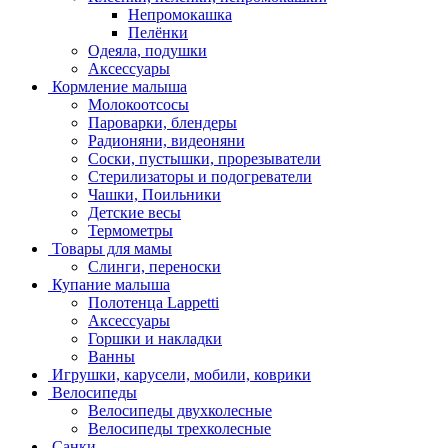
Непромокашка
Пелёнки
Одеяла, подушки
Аксессуары
Кормление малыша
Молокоотсосы
Пароварки, блендеры
Радионяни, видеоняни
Соски, пустышки, прорезыватели
Стерилизаторы и подогреватели
Чашки, Поильники
Детские весы
Термометры
Товары для мамы
Слинги, переноски
Купание малыша
Полотенца Lappetti
Аксессуары
Горшки и накладки
Ванны
Игрушки, карусели, мобили, коврики
Велосипеды
Велосипеды двухколесные
Велосипеды трехколесные
Санки