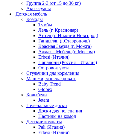
Группа 2-3 (от 15 до 36 кг)
Аксессуары
Детская мебель
Комоды
Тумбы
Лель (г. Краснодар)
Антел (г. Нижний Новгород)
Гандылян (г.Ставрополь)
Красная Звезда (г. Можга)
Алмаз – Мебель (г. Москва)
Erbesi (Италия)
Папалони (Россия – Италия)
Островок уюта
Стульчики для кормления
Манежи, манеж-кровать
Baby Trend
Globex
Колыбели
Jetem
Пеленальные доски
Доски для пеленания
Настилы на комод
Детские комнаты
Pali (Италия)
Erbesi (Италия)