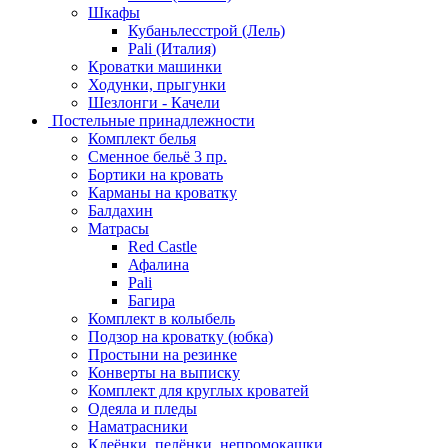
Шкафы
Кубаньлесстрой (Лель)
Pali (Италия)
Кроватки машинки
Ходунки, прыгунки
Шезлонги - Качели
Постельные принадлежности
Комплект белья
Сменное бельё 3 пр.
Бортики на кровать
Карманы на кроватку
Балдахин
Матрасы
Red Castle
Афалина
Pali
Багира
Комплект в колыбель
Подзор на кроватку (юбка)
Простыни на резинке
Конверты на выписку
Комплект для круглых кроватей
Одеяла и пледы
Наматрасники
Клеёнки, пелёнки, непромокашки.