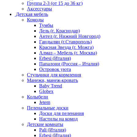
Группа 2-3 (от 15 до 36 кг)
Аксессуары
Детская мебель
Комоды
Тумбы
Лель (г. Краснодар)
Антел (г. Нижний Новгород)
Гандылян (г.Ставрополь)
Красная Звезда (г. Можга)
Алмаз – Мебель (г. Москва)
Erbesi (Италия)
Папалони (Россия – Италия)
Островок уюта
Стульчики для кормления
Манежи, манеж-кровать
Baby Trend
Globex
Колыбели
Jetem
Пеленальные доски
Доски для пеленания
Настилы на комод
Детские комнаты
Pali (Италия)
Erbesi (Италия)