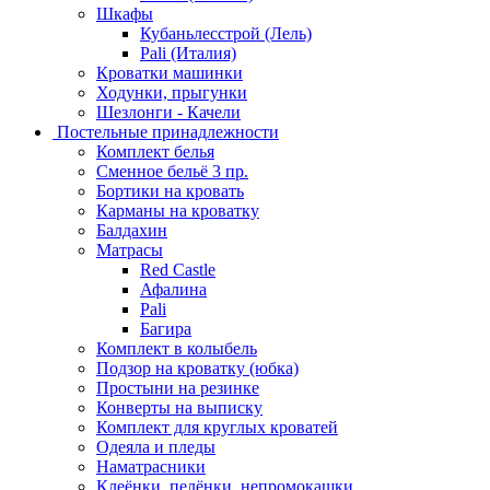
Шкафы
Кубаньлесстрой (Лель)
Pali (Италия)
Кроватки машинки
Ходунки, прыгунки
Шезлонги - Качели
Постельные принадлежности
Комплект белья
Сменное бельё 3 пр.
Бортики на кровать
Карманы на кроватку
Балдахин
Матрасы
Red Castle
Афалина
Pali
Багира
Комплект в колыбель
Подзор на кроватку (юбка)
Простыни на резинке
Конверты на выписку
Комплект для круглых кроватей
Одеяла и пледы
Наматрасники
Клеёнки, пелёнки, непромокашки.