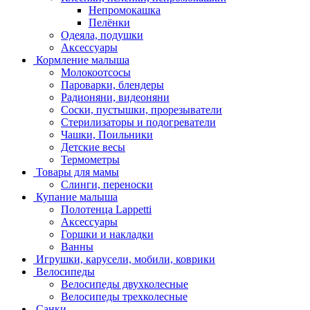
Непромокашка
Пелёнки
Одеяла, подушки
Аксессуары
Кормление малыша
Молокоотсосы
Пароварки, блендеры
Радионяни, видеоняни
Соски, пустышки, прорезыватели
Стерилизаторы и подогреватели
Чашки, Поильники
Детские весы
Термометры
Товары для мамы
Слинги, переноски
Купание малыша
Полотенца Lappetti
Аксессуары
Горшки и накладки
Ванны
Игрушки, карусели, мобили, коврики
Велосипеды
Велосипеды двухколесные
Велосипеды трехколесные
Санки