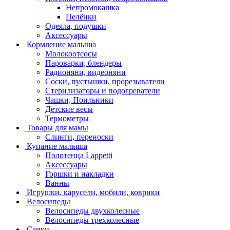
Непромокашка
Пелёнки
Одеяла, подушки
Аксессуары
Кормление малыша
Молокоотсосы
Пароварки, блендеры
Радионяни, видеоняни
Соски, пустышки, прорезыватели
Стерилизаторы и подогреватели
Чашки, Поильники
Детские весы
Термометры
Товары для мамы
Слинги, переноски
Купание малыша
Полотенца Lappetti
Аксессуары
Горшки и накладки
Ванны
Игрушки, карусели, мобили, коврики
Велосипеды
Велосипеды двухколесные
Велосипеды трехколесные
Санки