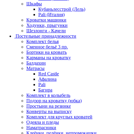
Шкафы
Кубаньлесстрой (Лель)
Pali (Италия)
Кроватки машинки
Ходунки, прыгунки
Шезлонги - Качели
Постельные принадлежности
Комплект белья
Сменное бельё 3 пр.
Бортики на кровать
Карманы на кроватку
Балдахин
Матрасы
Red Castle
Афалина
Pali
Багира
Комплект в колыбель
Подзор на кроватку (юбка)
Простыни на резинке
Конверты на выписку
Комплект для круглых кроватей
Одеяла и пледы
Наматрасники
Клеёнки, пелёнки, непромокашки.