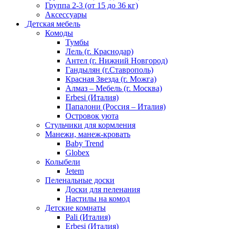
Группа 2-3 (от 15 до 36 кг)
Аксессуары
Детская мебель
Комоды
Тумбы
Лель (г. Краснодар)
Антел (г. Нижний Новгород)
Гандылян (г.Ставрополь)
Красная Звезда (г. Можга)
Алмаз – Мебель (г. Москва)
Erbesi (Италия)
Папалони (Россия – Италия)
Островок уюта
Стульчики для кормления
Манежи, манеж-кровать
Baby Trend
Globex
Колыбели
Jetem
Пеленальные доски
Доски для пеленания
Настилы на комод
Детские комнаты
Pali (Италия)
Erbesi (Италия)