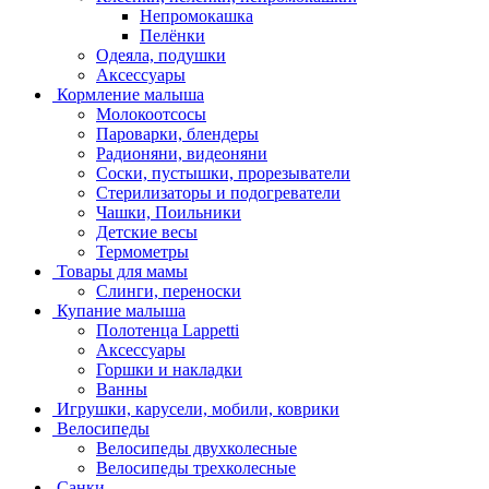
Непромокашка
Пелёнки
Одеяла, подушки
Аксессуары
Кормление малыша
Молокоотсосы
Пароварки, блендеры
Радионяни, видеоняни
Соски, пустышки, прорезыватели
Стерилизаторы и подогреватели
Чашки, Поильники
Детские весы
Термометры
Товары для мамы
Слинги, переноски
Купание малыша
Полотенца Lappetti
Аксессуары
Горшки и накладки
Ванны
Игрушки, карусели, мобили, коврики
Велосипеды
Велосипеды двухколесные
Велосипеды трехколесные
Санки