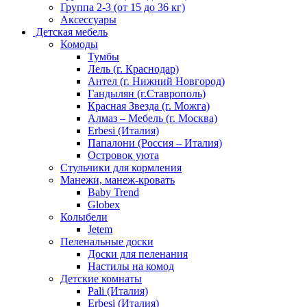
Группа 2-3 (от 15 до 36 кг)
Аксессуары
Детская мебель
Комоды
Тумбы
Лель (г. Краснодар)
Антел (г. Нижний Новгород)
Гандылян (г.Ставрополь)
Красная Звезда (г. Можга)
Алмаз – Мебель (г. Москва)
Erbesi (Италия)
Папалони (Россия – Италия)
Островок уюта
Стульчики для кормления
Манежи, манеж-кровать
Baby Trend
Globex
Колыбели
Jetem
Пеленальные доски
Доски для пеленания
Настилы на комод
Детские комнаты
Pali (Италия)
Erbesi (Италия)