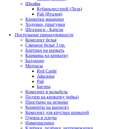
Шкафы
Кубаньлесстрой (Лель)
Pali (Италия)
Кроватки машинки
Ходунки, прыгунки
Шезлонги - Качели
Постельные принадлежности
Комплект белья
Сменное бельё 3 пр.
Бортики на кровать
Карманы на кроватку
Балдахин
Матрасы
Red Castle
Афалина
Pali
Багира
Комплект в колыбель
Подзор на кроватку (юбка)
Простыни на резинке
Конверты на выписку
Комплект для круглых кроватей
Одеяла и пледы
Наматрасники
Клеёнки, пелёнки, непромокашки.