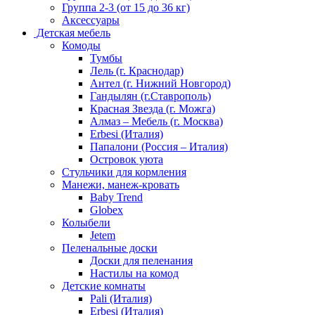
Группа 2-3 (от 15 до 36 кг)
Аксессуары
Детская мебель
Комоды
Тумбы
Лель (г. Краснодар)
Антел (г. Нижний Новгород)
Гандылян (г.Ставрополь)
Красная Звезда (г. Можга)
Алмаз – Мебель (г. Москва)
Erbesi (Италия)
Папалони (Россия – Италия)
Островок уюта
Стульчики для кормления
Манежи, манеж-кровать
Baby Trend
Globex
Колыбели
Jetem
Пеленальные доски
Доски для пеленания
Настилы на комод
Детские комнаты
Pali (Италия)
Erbesi (Италия)