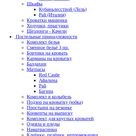
Шкафы
Кубаньлесстрой (Лель)
Pali (Италия)
Кроватки машинки
Ходунки, прыгунки
Шезлонги - Качели
Постельные принадлежности
Комплект белья
Сменное бельё 3 пр.
Бортики на кровать
Карманы на кроватку
Балдахин
Матрасы
Red Castle
Афалина
Pali
Багира
Комплект в колыбель
Подзор на кроватку (юбка)
Простыни на резинке
Конверты на выписку
Комплект для круглых кроватей
Одеяла и пледы
Наматрасники
Клеёнки, пелёнки, непромокашки.