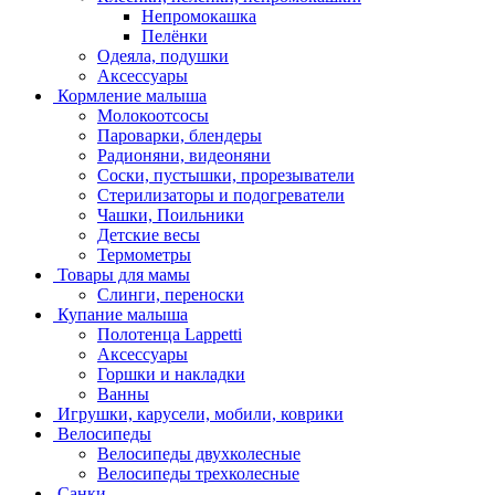
Непромокашка
Пелёнки
Одеяла, подушки
Аксессуары
Кормление малыша
Молокоотсосы
Пароварки, блендеры
Радионяни, видеоняни
Соски, пустышки, прорезыватели
Стерилизаторы и подогреватели
Чашки, Поильники
Детские весы
Термометры
Товары для мамы
Слинги, переноски
Купание малыша
Полотенца Lappetti
Аксессуары
Горшки и накладки
Ванны
Игрушки, карусели, мобили, коврики
Велосипеды
Велосипеды двухколесные
Велосипеды трехколесные
Санки