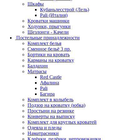
Шкафы
Кубаньлесстрой (Лель)
Pali (Италия)
Кроватки машинки
Ходунки, прыгунки
Шезлонги - Качели
Постельные принадлежности
Комплект белья
Сменное бельё 3 пр.
Бортики на кровать
Карманы на кроватку
Балдахин
Матрасы
Red Castle
Афалина
Pali
Багира
Комплект в колыбель
Подзор на кроватку (юбка)
Простыни на резинке
Конверты на выписку
Комплект для круглых кроватей
Одеяла и пледы
Наматрасники
Клеёнки, пелёнки, непромокашки.