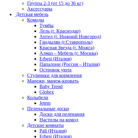
Группа 2-3 (от 15 до 36 кг)
Аксессуары
Детская мебель
Комоды
Тумбы
Лель (г. Краснодар)
Антел (г. Нижний Новгород)
Гандылян (г.Ставрополь)
Красная Звезда (г. Можга)
Алмаз – Мебель (г. Москва)
Erbesi (Италия)
Папалони (Россия – Италия)
Островок уюта
Стульчики для кормления
Манежи, манеж-кровать
Baby Trend
Globex
Колыбели
Jetem
Пеленальные доски
Доски для пеленания
Настилы на комод
Детские комнаты
Pali (Италия)
Erbesi (Италия)