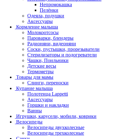
Непромокашка
Пелёнки
Одеяла, подушки
Аксессуары
Кормление малыша
Молокоотсосы
Пароварки, блендеры
Радионяни, видеоняни
Соски, пустышки, прорезыватели
Стерилизаторы и подогреватели
Чашки, Поильники
Детские весы
Термометры
Товары для мамы
Слинги, переноски
Купание малыша
Полотенца Lappetti
Аксессуары
Горшки и накладки
Ванны
Игрушки, карусели, мобили, коврики
Велосипеды
Велосипеды двухколесные
Велосипеды трехколесные
Санки