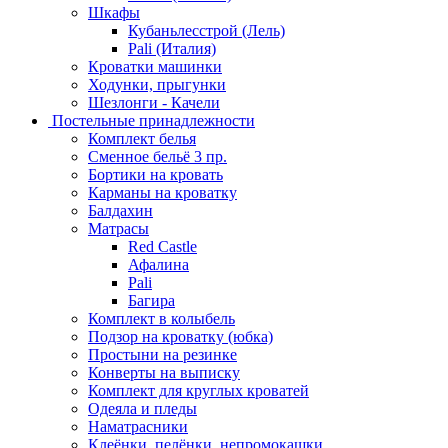
Шкафы
Кубаньлесстрой (Лель)
Pali (Италия)
Кроватки машинки
Ходунки, прыгунки
Шезлонги - Качели
Постельные принадлежности
Комплект белья
Сменное бельё 3 пр.
Бортики на кровать
Карманы на кроватку
Балдахин
Матрасы
Red Castle
Афалина
Pali
Багира
Комплект в колыбель
Подзор на кроватку (юбка)
Простыни на резинке
Конверты на выписку
Комплект для круглых кроватей
Одеяла и пледы
Наматрасники
Клеёнки, пелёнки, непромокашки.