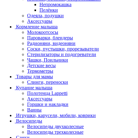
Непромокашка
Пелёнки
Одеяла, подушки
Аксессуары
Кормление малыша
Молокоотсосы
Пароварки, блендеры
Радионяни, видеоняни
Соски, пустышки, прорезыватели
Стерилизаторы и подогреватели
Чашки, Поильники
Детские весы
Термометры
Товары для мамы
Слинги, переноски
Купание малыша
Полотенца Lappetti
Аксессуары
Горшки и накладки
Ванны
Игрушки, карусели, мобили, коврики
Велосипеды
Велосипеды двухколесные
Велосипеды трехколесные
Санки