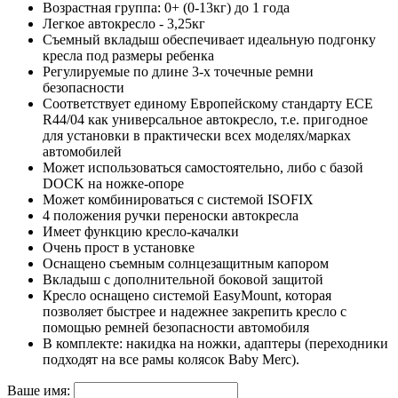
Возрастная группа: 0+ (0-13кг) до 1 года
Легкое автокресло - 3,25кг
Съемный вкладыш обеспечивает идеальную подгонку
кресла под размеры ребенка
Регулируемые по длине 3-х точечные ремни
безопасности
Соответствует единому Европейскому стандарту ECE
R44/04 как универсальное автокресло, т.е. пригодное
для установки в практически всех моделях/марках
автомобилей
Может использоваться самостоятельно, либо с базой
DOCK на ножке-опоре
Может комбинироваться с системой ISOFIX
4 положения ручки переноски автокресла
Имеет функцию кресло-качалки
Очень прост в установке
Оснащено съемным солнцезащитным капором
Вкладыш с дополнительной боковой защитой
Кресло оснащено системой EasyMount, которая
позволяет быстрее и надежнее закрепить кресло с
помощью ремней безопасности автомобиля
В комплекте: накидка на ножки, адаптеры (переходники
подходят на все рамы колясок Baby Merc).
Ваше имя: