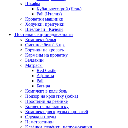
Шкафы
Кубаньлесстрой (Лель)
Pali (Италия)
Кроватки машинки
Ходунки, прыгунки
Шезлонги - Качели
Постельные принадлежности
Комплект белья
Сменное бельё 3 пр.
Бортики на кровать
Карманы на кроватку
Балдахин
Матрасы
Red Castle
Афалина
Pali
Багира
Комплект в колыбель
Подзор на кроватку (юбка)
Простыни на резинке
Конверты на выписку
Комплект для круглых кроватей
Одеяла и пледы
Наматрасники
Клеёнки, пелёнки, непромокашки.