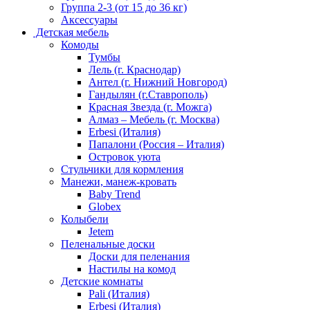
Группа 2-3 (от 15 до 36 кг)
Аксессуары
Детская мебель
Комоды
Тумбы
Лель (г. Краснодар)
Антел (г. Нижний Новгород)
Гандылян (г.Ставрополь)
Красная Звезда (г. Можга)
Алмаз – Мебель (г. Москва)
Erbesi (Италия)
Папалони (Россия – Италия)
Островок уюта
Стульчики для кормления
Манежи, манеж-кровать
Baby Trend
Globex
Колыбели
Jetem
Пеленальные доски
Доски для пеленания
Настилы на комод
Детские комнаты
Pali (Италия)
Erbesi (Италия)