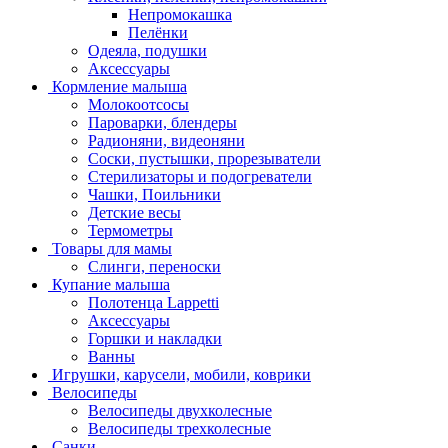
Непромокашка
Пелёнки
Одеяла, подушки
Аксессуары
Кормление малыша
Молокоотсосы
Пароварки, блендеры
Радионяни, видеоняни
Соски, пустышки, прорезыватели
Стерилизаторы и подогреватели
Чашки, Поильники
Детские весы
Термометры
Товары для мамы
Слинги, переноски
Купание малыша
Полотенца Lappetti
Аксессуары
Горшки и накладки
Ванны
Игрушки, карусели, мобили, коврики
Велосипеды
Велосипеды двухколесные
Велосипеды трехколесные
Санки