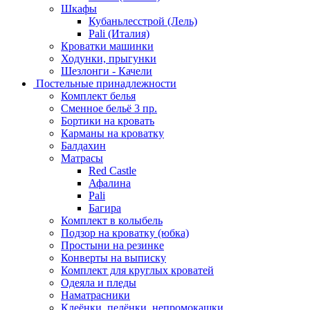
Шкафы
Кубаньлесстрой (Лель)
Pali (Италия)
Кроватки машинки
Ходунки, прыгунки
Шезлонги - Качели
Постельные принадлежности
Комплект белья
Сменное бельё 3 пр.
Бортики на кровать
Карманы на кроватку
Балдахин
Матрасы
Red Castle
Афалина
Pali
Багира
Комплект в колыбель
Подзор на кроватку (юбка)
Простыни на резинке
Конверты на выписку
Комплект для круглых кроватей
Одеяла и пледы
Наматрасники
Клеёнки, пелёнки, непромокашки.