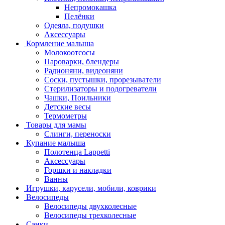
Непромокашка
Пелёнки
Одеяла, подушки
Аксессуары
Кормление малыша
Молокоотсосы
Пароварки, блендеры
Радионяни, видеоняни
Соски, пустышки, прорезыватели
Стерилизаторы и подогреватели
Чашки, Поильники
Детские весы
Термометры
Товары для мамы
Слинги, переноски
Купание малыша
Полотенца Lappetti
Аксессуары
Горшки и накладки
Ванны
Игрушки, карусели, мобили, коврики
Велосипеды
Велосипеды двухколесные
Велосипеды трехколесные
Санки