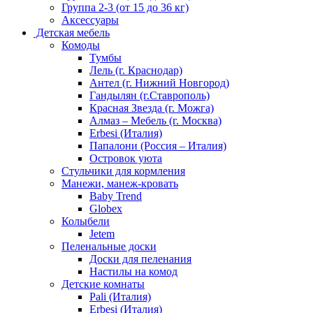
Группа 2-3 (от 15 до 36 кг)
Аксессуары
Детская мебель
Комоды
Тумбы
Лель (г. Краснодар)
Антел (г. Нижний Новгород)
Гандылян (г.Ставрополь)
Красная Звезда (г. Можга)
Алмаз – Мебель (г. Москва)
Erbesi (Италия)
Папалони (Россия – Италия)
Островок уюта
Стульчики для кормления
Манежи, манеж-кровать
Baby Trend
Globex
Колыбели
Jetem
Пеленальные доски
Доски для пеленания
Настилы на комод
Детские комнаты
Pali (Италия)
Erbesi (Италия)