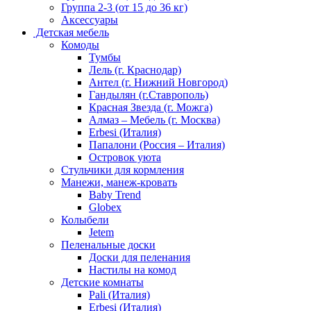
Группа 2-3 (от 15 до 36 кг)
Аксессуары
Детская мебель
Комоды
Тумбы
Лель (г. Краснодар)
Антел (г. Нижний Новгород)
Гандылян (г.Ставрополь)
Красная Звезда (г. Можга)
Алмаз – Мебель (г. Москва)
Erbesi (Италия)
Папалони (Россия – Италия)
Островок уюта
Стульчики для кормления
Манежи, манеж-кровать
Baby Trend
Globex
Колыбели
Jetem
Пеленальные доски
Доски для пеленания
Настилы на комод
Детские комнаты
Pali (Италия)
Erbesi (Италия)