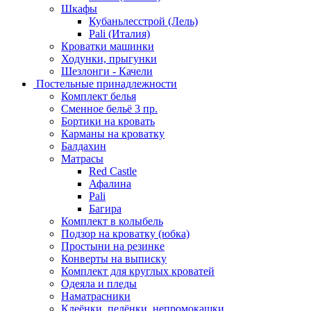
Шкафы
Кубаньлесстрой (Лель)
Pali (Италия)
Кроватки машинки
Ходунки, прыгунки
Шезлонги - Качели
Постельные принадлежности
Комплект белья
Сменное бельё 3 пр.
Бортики на кровать
Карманы на кроватку
Балдахин
Матрасы
Red Castle
Афалина
Pali
Багира
Комплект в колыбель
Подзор на кроватку (юбка)
Простыни на резинке
Конверты на выписку
Комплект для круглых кроватей
Одеяла и пледы
Наматрасники
Клеёнки, пелёнки, непромокашки.