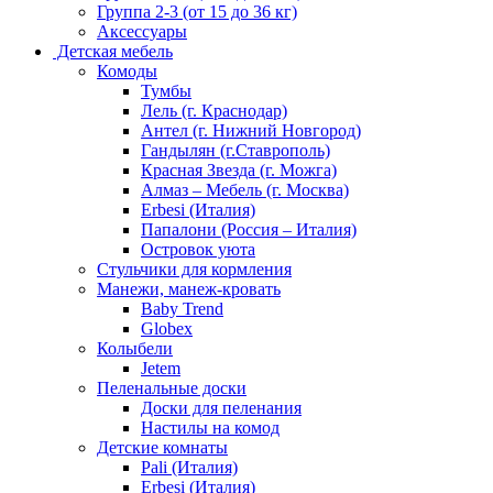
Группа 2-3 (от 15 до 36 кг)
Аксессуары
Детская мебель
Комоды
Тумбы
Лель (г. Краснодар)
Антел (г. Нижний Новгород)
Гандылян (г.Ставрополь)
Красная Звезда (г. Можга)
Алмаз – Мебель (г. Москва)
Erbesi (Италия)
Папалони (Россия – Италия)
Островок уюта
Стульчики для кормления
Манежи, манеж-кровать
Baby Trend
Globex
Колыбели
Jetem
Пеленальные доски
Доски для пеленания
Настилы на комод
Детские комнаты
Pali (Италия)
Erbesi (Италия)