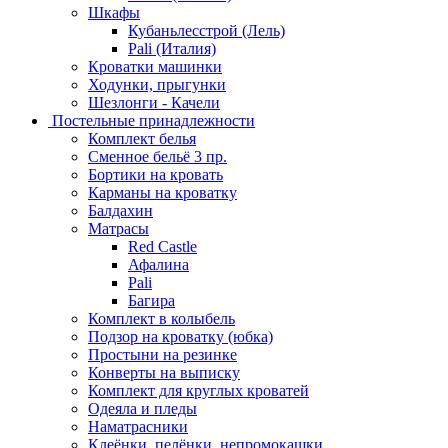
Шкафы
Кубаньлесстрой (Лель)
Pali (Италия)
Кроватки машинки
Ходунки, прыгунки
Шезлонги - Качели
Постельные принадлежности
Комплект белья
Сменное бельё 3 пр.
Бортики на кровать
Карманы на кроватку
Балдахин
Матрасы
Red Castle
Афалина
Pali
Багира
Комплект в колыбель
Подзор на кроватку (юбка)
Простыни на резинке
Конверты на выписку
Комплект для круглых кроватей
Одеяла и пледы
Наматрасники
Клеёнки, пелёнки, непромокашки.