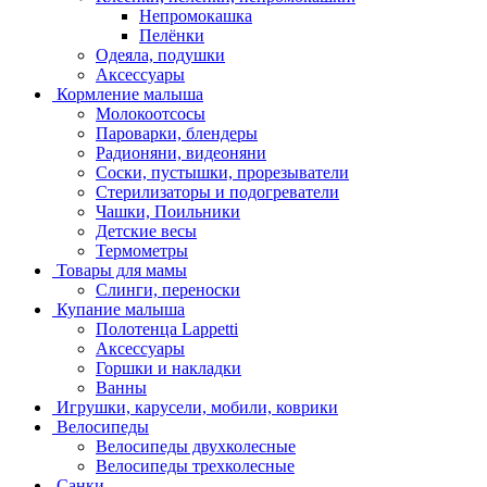
Непромокашка
Пелёнки
Одеяла, подушки
Аксессуары
Кормление малыша
Молокоотсосы
Пароварки, блендеры
Радионяни, видеоняни
Соски, пустышки, прорезыватели
Стерилизаторы и подогреватели
Чашки, Поильники
Детские весы
Термометры
Товары для мамы
Слинги, переноски
Купание малыша
Полотенца Lappetti
Аксессуары
Горшки и накладки
Ванны
Игрушки, карусели, мобили, коврики
Велосипеды
Велосипеды двухколесные
Велосипеды трехколесные
Санки