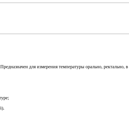
редназначен для измерения температуры орально, ректально, 
туре;
й).