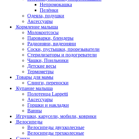
Непромокашка
Пелёнки
Одеяла, подушки
Аксессуары
Кормление малыша
Молокоотсосы
Пароварки, блендеры
Радионяни, видеоняни
Соски, пустышки, прорезыватели
Стерилизаторы и подогреватели
Чашки, Поильники
Детские весы
Термометры
Товары для мамы
Слинги, переноски
Купание малыша
Полотенца Lappetti
Аксессуары
Горшки и накладки
Ванны
Игрушки, карусели, мобили, коврики
Велосипеды
Велосипеды двухколесные
Велосипеды трехколесные
Санки