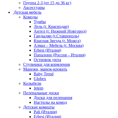
Группа 2-3 (от 15 до 36 кг)
Аксессуары
Детская мебель
Комоды
Тумбы
Лель (г. Краснодар)
Антел (г. Нижний Новгород)
Гандылян (г.Ставрополь)
Красная Звезда (г. Можга)
Алмаз – Мебель (г. Москва)
Erbesi (Италия)
Папалони (Россия – Италия)
Островок уюта
Стульчики для кормления
Манежи, манеж-кровать
Baby Trend
Globex
Колыбели
Jetem
Пеленальные доски
Доски для пеленания
Настилы на комод
Детские комнаты
Pali (Италия)
Erbesi (Италия)