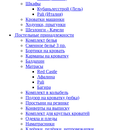
Шкафы
Кубаньлесстрой (Лель)
Pali (Италия)
Кроватки машинки
Ходунки, прыгунки
Шезлонги - Качели
Постельные принадлежности
Комплект белья
Сменное бельё 3 пр.
Бортики на кровать
Карманы на кроватку
Балдахин
Матрасы
Red Castle
Афалина
Pali
Багира
Комплект в колыбель
Подзор на кроватку (юбка)
Простыни на резинке
Конверты на выписку
Комплект для круглых кроватей
Одеяла и пледы
Наматрасники
Клеёнки, пелёнки, непромокашки.