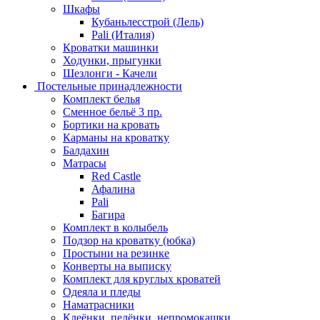
Шкафы
Кубаньлесстрой (Лель)
Pali (Италия)
Кроватки машинки
Ходунки, прыгунки
Шезлонги - Качели
Постельные принадлежности
Комплект белья
Сменное бельё 3 пр.
Бортики на кровать
Карманы на кроватку
Балдахин
Матрасы
Red Castle
Афалина
Pali
Багира
Комплект в колыбель
Подзор на кроватку (юбка)
Простыни на резинке
Конверты на выписку
Комплект для круглых кроватей
Одеяла и пледы
Наматрасники
Клеёнки, пелёнки, непромокашки.