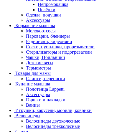
Непромокашка
Пелёнки
Одеяла, подушки
Аксессуары
Кормление малыша
Молокоотсосы
Пароварки, блендеры
Радионяни, видеоняни
Соски, пустышки, прорезыватели
Стерилизаторы и подогреватели
Чашки, Поильники
Детские весы
Термометры
Товары для мамы
Слинги, переноски
Купание малыша
Полотенца Lappetti
Аксессуары
Горшки и накладки
Ванны
Игрушки, карусели, мобили, коврики
Велосипеды
Велосипеды двухколесные
Велосипеды трехколесные
Санки