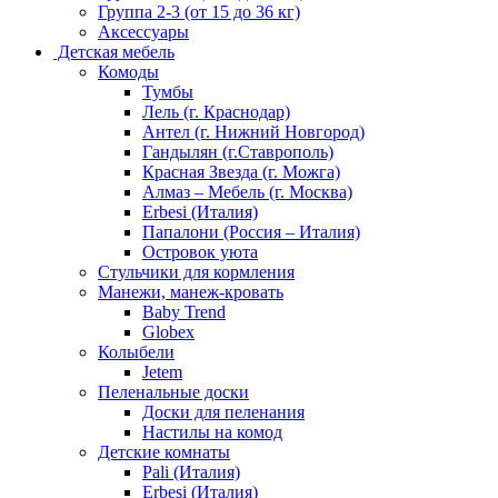
Группа 2-3 (от 15 до 36 кг)
Аксессуары
Детская мебель
Комоды
Тумбы
Лель (г. Краснодар)
Антел (г. Нижний Новгород)
Гандылян (г.Ставрополь)
Красная Звезда (г. Можга)
Алмаз – Мебель (г. Москва)
Erbesi (Италия)
Папалони (Россия – Италия)
Островок уюта
Стульчики для кормления
Манежи, манеж-кровать
Baby Trend
Globex
Колыбели
Jetem
Пеленальные доски
Доски для пеленания
Настилы на комод
Детские комнаты
Pali (Италия)
Erbesi (Италия)