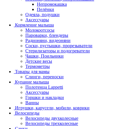
Непромокашка
Пелёнки
Одеяла, подушки
Аксессуары
Кормление малыша
Молокоотсосы
Пароварки, блендеры
Радионяни, видеоняни
Соски, пустышки, прорезыватели
Стерилизаторы и подогреватели
Чашки, Поильники
Детские весы
Термометры
Товары для мамы
Слинги, переноски
Купание малыша
Полотенца Lappetti
Аксессуары
Горшки и накладки
Ванны
Игрушки, карусели, мобили, коврики
Велосипеды
Велосипеды двухколесные
Велосипеды трехколесные
Санки