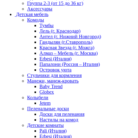
Группа 2-3 (от 15 до 36 кг)
Аксессуары
Детская мебель
Комоды
Тумбы
Лель (г. Краснодар)
Антел (г. Нижний Новгород)
Гандылян (г.Ставрополь)
Красная Звезда (г. Можга)
Алмаз – Мебель (г. Москва)
Erbesi (Италия)
Папалони (Россия – Италия)
Островок уюта
Стульчики для кормления
Манежи, манеж-кровать
Baby Trend
Globex
Колыбели
Jetem
Пеленальные доски
Доски для пеленания
Настилы на комод
Детские комнаты
Pali (Италия)
Erbesi (Италия)