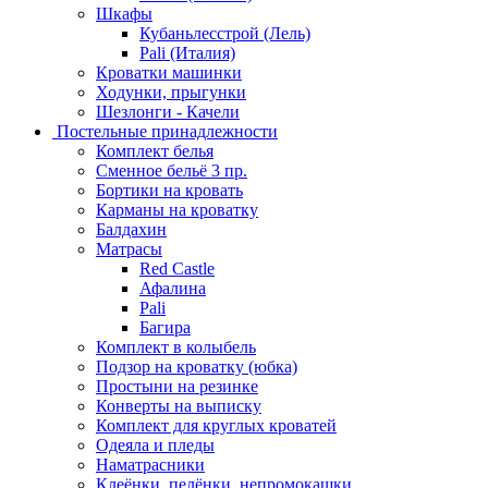
Шкафы
Кубаньлесстрой (Лель)
Pali (Италия)
Кроватки машинки
Ходунки, прыгунки
Шезлонги - Качели
Постельные принадлежности
Комплект белья
Сменное бельё 3 пр.
Бортики на кровать
Карманы на кроватку
Балдахин
Матрасы
Red Castle
Афалина
Pali
Багира
Комплект в колыбель
Подзор на кроватку (юбка)
Простыни на резинке
Конверты на выписку
Комплект для круглых кроватей
Одеяла и пледы
Наматрасники
Клеёнки, пелёнки, непромокашки.