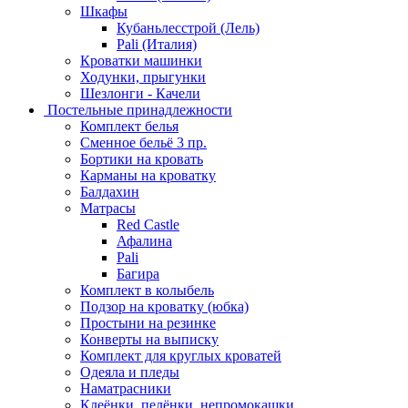
Шкафы
Кубаньлесстрой (Лель)
Pali (Италия)
Кроватки машинки
Ходунки, прыгунки
Шезлонги - Качели
Постельные принадлежности
Комплект белья
Сменное бельё 3 пр.
Бортики на кровать
Карманы на кроватку
Балдахин
Матрасы
Red Castle
Афалина
Pali
Багира
Комплект в колыбель
Подзор на кроватку (юбка)
Простыни на резинке
Конверты на выписку
Комплект для круглых кроватей
Одеяла и пледы
Наматрасники
Клеёнки, пелёнки, непромокашки.