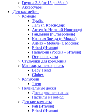
Группа 2-3 (от 15 до 36 кг)
Аксессуары
Детская мебель
Комоды
Тумбы
Лель (г. Краснодар)
Антел (г. Нижний Новгород)
Гандылян (г.Ставрополь)
Красная Звезда (г. Можга)
Алмаз – Мебель (г. Москва)
Erbesi (Италия)
Папалони (Россия – Италия)
Островок уюта
Стульчики для кормления
Манежи, манеж-кровать
Baby Trend
Globex
Колыбели
Jetem
Пеленальные доски
Доски для пеленания
Настилы на комод
Детские комнаты
Pali (Италия)
Erbesi (Италия)