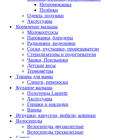
Непромокашка
Пелёнки
Одеяла, подушки
Аксессуары
Кормление малыша
Молокоотсосы
Пароварки, блендеры
Радионяни, видеоняни
Соски, пустышки, прорезыватели
Стерилизаторы и подогреватели
Чашки, Поильники
Детские весы
Термометры
Товары для мамы
Слинги, переноски
Купание малыша
Полотенца Lappetti
Аксессуары
Горшки и накладки
Ванны
Игрушки, карусели, мобили, коврики
Велосипеды
Велосипеды двухколесные
Велосипеды трехколесные
Санки