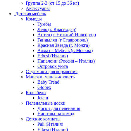
Группа 2-3 (от 15 до 36 кг)
Аксессуары
Детская мебель
Комоды
Тумбы
Лель (г. Краснодар)
Антел (г. Нижний Новгород)
Гандылян (г.Ставрополь)
Красная Звезда (г. Можга)
Алмаз – Мебель (г. Москва)
Erbesi (Италия)
Папалони (Россия – Италия)
Островок уюта
Стульчики для кормления
Манежи, манеж-кровать
Baby Trend
Globex
Колыбели
Jetem
Пеленальные доски
Доски для пеленания
Настилы на комод
Детские комнаты
Pali (Италия)
Erbesi (Италия)