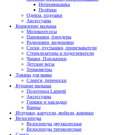
Непромокашка
Пелёнки
Одеяла, подушки
Аксессуары
Кормление малыша
Молокоотсосы
Пароварки, блендеры
Радионяни, видеоняни
Соски, пустышки, прорезыватели
Стерилизаторы и подогреватели
Чашки, Поильники
Детские весы
Термометры
Товары для мамы
Слинги, переноски
Купание малыша
Полотенца Lappetti
Аксессуары
Горшки и накладки
Ванны
Игрушки, карусели, мобили, коврики
Велосипеды
Велосипеды двухколесные
Велосипеды трехколесные
Санки