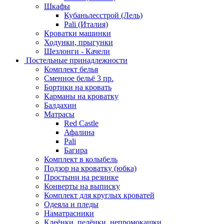
Шкафы
Кубаньлесстрой (Лель)
Pali (Италия)
Кроватки машинки
Ходунки, прыгунки
Шезлонги - Качели
Постельные принадлежности
Комплект белья
Сменное бельё 3 пр.
Бортики на кровать
Карманы на кроватку
Балдахин
Матрасы
Red Castle
Афалина
Pali
Багира
Комплект в колыбель
Подзор на кроватку (юбка)
Простыни на резинке
Конверты на выписку
Комплект для круглых кроватей
Одеяла и пледы
Наматрасники
Клеёнки, пелёнки, непромокашки.