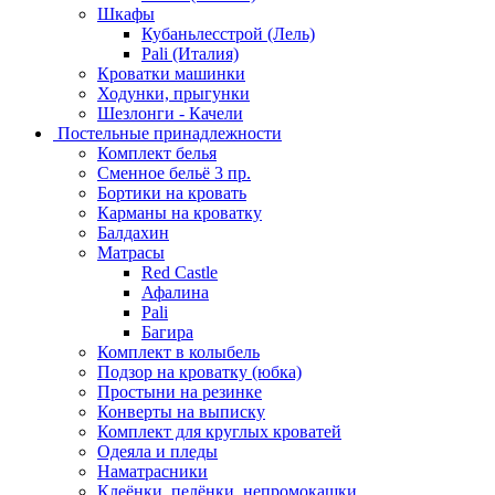
Шкафы
Кубаньлесстрой (Лель)
Pali (Италия)
Кроватки машинки
Ходунки, прыгунки
Шезлонги - Качели
Постельные принадлежности
Комплект белья
Сменное бельё 3 пр.
Бортики на кровать
Карманы на кроватку
Балдахин
Матрасы
Red Castle
Афалина
Pali
Багира
Комплект в колыбель
Подзор на кроватку (юбка)
Простыни на резинке
Конверты на выписку
Комплект для круглых кроватей
Одеяла и пледы
Наматрасники
Клеёнки, пелёнки, непромокашки.