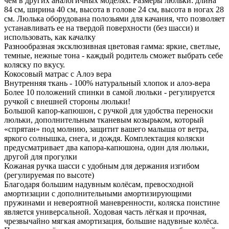
чем в других аналогичных моделях. Размеры люльки: длина
84 см, ширина 40 см, высота в голове 24 см, высота в ногах 28
см. Люлька оборудована полозьями для качания, что позволяет
устанавливать ее на твердой поверхности (без шасси) и
использовать, как качалку
Разнообразная эксклюзивная цветовая гамма: яркие, светлые,
темные, нежные тона - каждый родитель сможет выбрать себе
коляску по вкусу.
Кокосовый матрас с Алоэ вера
Внутренняя ткань - 100% натуральный хлопок и алоэ-вера
Более 10 положений спинки в самой люльки - регулируется
ручкой с внешней стороны люльки!
Большой капор-капюшон, с ручкой для удобства переноски
люльки, дополнительным тканевым козырьком, который
«спрятан» под молнию, защитит вашего малыша от ветра,
яркого солнышка, снега, и дождя. Комплектация коляски
предусматривает два капора-капюшона, один для люльки,
другой для прогулки
Кожаная ручка шасси с удобным для держания изгибом
(регулируемая по высоте)
Благодаря большим надувным колёсам, превосходной
амортизации с дополнительными амортизирующими
пружинами и невероятной маневренности, коляска поистине
является универсальной. Ходовая часть лёгкая и прочная,
чрезвычайно мягкая амортизация, большие надувные колёса.