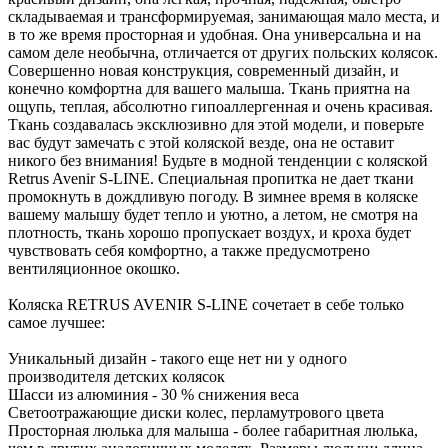
складываемая и трансформируемая, занимающая мало места, и
в то же время просторная и удобная. Она универсальна и на
самом деле необычна, отличается от других польских колясок.
Совершенно новая конструкция, современный дизайн, и
конечно комфортна для вашего малыша. Ткань приятна на
ощупь, теплая, абсолютно гипоаллергенная и очень красивая.
Ткань создавалась эксклюзивно для этой модели, и поверьте
вас будут замечать с этой коляской везде, она не оставит
никого без внимания! Будьте в модной тенденции с коляской
Retrus Avenir S-LINE. Специальная пропитка не дает ткани
промокнуть в дождливую погоду. В зимнее время в коляске
вашему малышу будет тепло и уютно, а летом, не смотря на
плотность, ткань хорошо пропускает воздух, и кроха будет
чувствовать себя комфортно, а также предусмотрено
вентиляционное окошко.
Коляска RETRUS AVENIR S-LINE сочетает в себе только
самое лучшее:
Уникальный дизайн - такого еще нет ни у одного
производителя детских колясок
Шасси из алюминия - 30 % снижения веса
Светоотражающие диски колес, перламутрового цвета
Просторная люлька для малыша - более габаритная люлька,