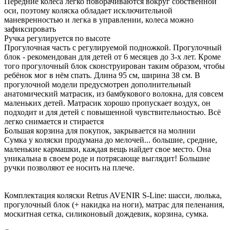
Передние колёса легко поворачиваются вокруг собственной
оси, поэтому коляска обладает исключительной
маневренностью и легка в управлении, колеса можно
зафиксировать
Ручка регулируется по высоте
Прогулочная часть с регулируемой подножкой. Прогулочный
блок - рекомендован для детей от 6 месяцев до 3-х лет. Кроме
того прогулочный блок сконструирован таким образом, чтобы
ребёнок мог в нём спать. Длина 95 см, ширина 38 см. В
прогулочной модели предусмотрен дополнительный
анатомический матрасик, из бамбукового волокна, для совсем
маленьких детей. Матрасик хорошо пропускает воздух, он
подходит и для детей с повышенной чувствительностью. Всё
легко снимается и стирается
Большая корзина для покупок, закрывается на молнии
Сумка у коляски продумана до мелочей... большие, средние,
маленькие кармашки, каждая вещь найдет свое место. Она
уникальна в своем роде и потрясающе выглядит! Большие
ручки позволяют ее носить на плече.
Комплектация коляски Retrus AVENIR S-Line: шасси, люлька,
прогулочный блок (+ накидка на ноги), матрас для пеленания,
москитная сетка, силиконовый дождевик, корзина, сумка.