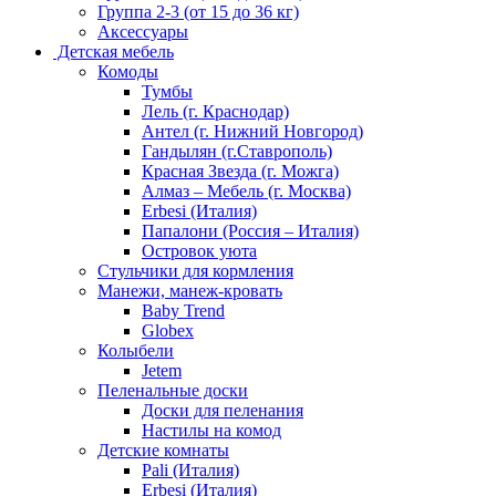
Группа 2-3 (от 15 до 36 кг)
Аксессуары
Детская мебель
Комоды
Тумбы
Лель (г. Краснодар)
Антел (г. Нижний Новгород)
Гандылян (г.Ставрополь)
Красная Звезда (г. Можга)
Алмаз – Мебель (г. Москва)
Erbesi (Италия)
Папалони (Россия – Италия)
Островок уюта
Стульчики для кормления
Манежи, манеж-кровать
Baby Trend
Globex
Колыбели
Jetem
Пеленальные доски
Доски для пеленания
Настилы на комод
Детские комнаты
Pali (Италия)
Erbesi (Италия)