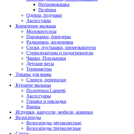
Непромокашка
Пелёнки
Одеяла, подушки
Аксессуары
Кормление малыша
Молокоотсосы
Пароварки, блендеры
Радионяни, видеоняни
Соски, пустышки, прорезыватели
Стерилизаторы и подогреватели
Чашки, Поильники
Детские весы
Термометры
Товары для мамы
Слинги, переноски
Купание малыша
Полотенца Lappetti
Аксессуары
Горшки и накладки
Ванны
Игрушки, карусели, мобили, коврики
Велосипеды
Велосипеды двухколесные
Велосипеды трехколесные
Санки