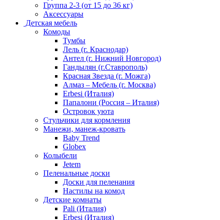
Группа 2-3 (от 15 до 36 кг)
Аксессуары
Детская мебель
Комоды
Тумбы
Лель (г. Краснодар)
Антел (г. Нижний Новгород)
Гандылян (г.Ставрополь)
Красная Звезда (г. Можга)
Алмаз – Мебель (г. Москва)
Erbesi (Италия)
Папалони (Россия – Италия)
Островок уюта
Стульчики для кормления
Манежи, манеж-кровать
Baby Trend
Globex
Колыбели
Jetem
Пеленальные доски
Доски для пеленания
Настилы на комод
Детские комнаты
Pali (Италия)
Erbesi (Италия)