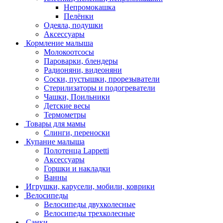
Непромокашка
Пелёнки
Одеяла, подушки
Аксессуары
Кормление малыша
Молокоотсосы
Пароварки, блендеры
Радионяни, видеоняни
Соски, пустышки, прорезыватели
Стерилизаторы и подогреватели
Чашки, Поильники
Детские весы
Термометры
Товары для мамы
Слинги, переноски
Купание малыша
Полотенца Lappetti
Аксессуары
Горшки и накладки
Ванны
Игрушки, карусели, мобили, коврики
Велосипеды
Велосипеды двухколесные
Велосипеды трехколесные
Санки