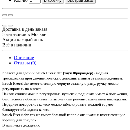
Кол-во
В корзину
Быстрый заказ
Доставка в день заказа
5 магазинов в Москве
Акции каждый день
Всё в наличии
Описание
Отзывы (0)
Коляска для двойни
hauck Freerider (хаук Фрирайдер)
- модная
трехколесная прогулочная коляска с дополнительным съемным сиденьем.
hauck Freerider
имеет стильную черную стальную раму, ручку можно
регулировать по высоте.
Наклон спинки можно регулировать кулиской, подножка имеет 4 положения,
безопасность обеспечивает пятиточечный ремень с плечевыми накладками.
Переднее поворотное колесо можно заблокировать, ножной тормоз
блокирует оба задних колеса.
hauck Freerider
так же имеет большой капор с окошками и вместительную
корзину для покупок.
В комплекте дождевик.