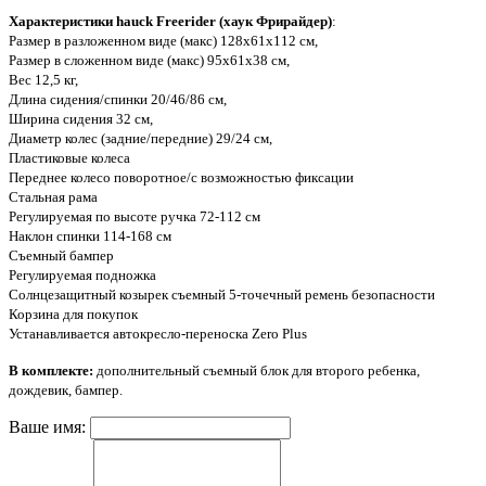
Характеристики hauck Freerider (хаук Фрирайдер)
:
Размер в разложенном виде (макс) 128х61х112 см,
Размер в сложенном виде (макс) 95х61х38 см,
Вес 12,5 кг,
Длина сидения/спинки 20/46/86 см,
Ширина сидения 32 см,
Диаметр колес (задние/передние) 29/24 см,
Пластиковые колеса
Переднее колесо поворотное/с возможностью фиксации
Стальная рама
Регулируемая по высоте ручка 72-112 см
Наклон спинки 114-168 см
Съемный бампер
Регулируемая подножка
Солнцезащитный козырек съемный 5-точечный ремень безопасности
Корзина для покупок
Устанавливается автокресло-переноска Zero Plus
В комплекте:
дополнительный съемный блок для второго ребенка,
дождевик, бампер.
Ваше имя: