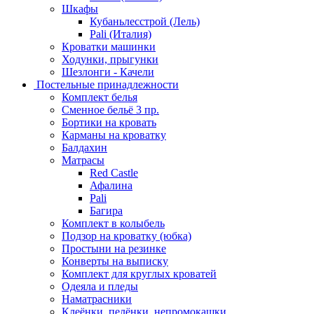
Шкафы
Кубаньлесстрой (Лель)
Pali (Италия)
Кроватки машинки
Ходунки, прыгунки
Шезлонги - Качели
Постельные принадлежности
Комплект белья
Сменное бельё 3 пр.
Бортики на кровать
Карманы на кроватку
Балдахин
Матрасы
Red Castle
Афалина
Pali
Багира
Комплект в колыбель
Подзор на кроватку (юбка)
Простыни на резинке
Конверты на выписку
Комплект для круглых кроватей
Одеяла и пледы
Наматрасники
Клеёнки, пелёнки, непромокашки.