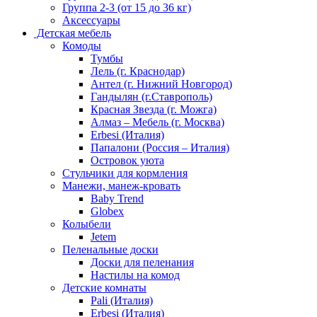
Группа 2-3 (от 15 до 36 кг)
Аксессуары
Детская мебель
Комоды
Тумбы
Лель (г. Краснодар)
Антел (г. Нижний Новгород)
Гандылян (г.Ставрополь)
Красная Звезда (г. Можга)
Алмаз – Мебель (г. Москва)
Erbesi (Италия)
Папалони (Россия – Италия)
Островок уюта
Стульчики для кормления
Манежи, манеж-кровать
Baby Trend
Globex
Колыбели
Jetem
Пеленальные доски
Доски для пеленания
Настилы на комод
Детские комнаты
Pali (Италия)
Erbesi (Италия)