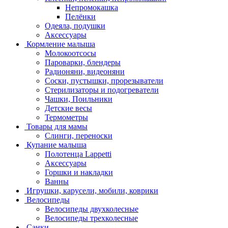
Непромокашка
Пелёнки
Одеяла, подушки
Аксессуары
Кормление малыша
Молокоотсосы
Пароварки, блендеры
Радионяни, видеоняни
Соски, пустышки, прорезыватели
Стерилизаторы и подогреватели
Чашки, Поильники
Детские весы
Термометры
Товары для мамы
Слинги, переноски
Купание малыша
Полотенца Lappetti
Аксессуары
Горшки и накладки
Ванны
Игрушки, карусели, мобили, коврики
Велосипеды
Велосипеды двухколесные
Велосипеды трехколесные
Санки