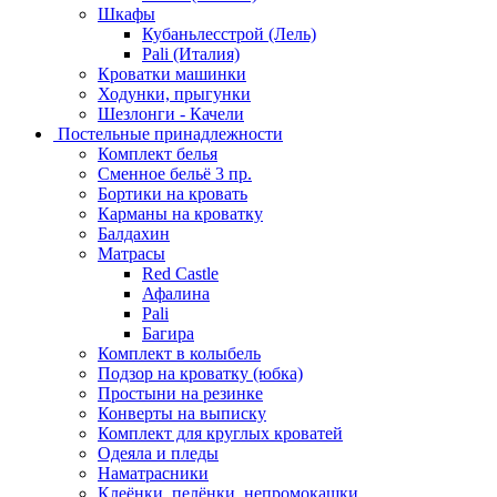
Шкафы
Кубаньлесстрой (Лель)
Pali (Италия)
Кроватки машинки
Ходунки, прыгунки
Шезлонги - Качели
Постельные принадлежности
Комплект белья
Сменное бельё 3 пр.
Бортики на кровать
Карманы на кроватку
Балдахин
Матрасы
Red Castle
Афалина
Pali
Багира
Комплект в колыбель
Подзор на кроватку (юбка)
Простыни на резинке
Конверты на выписку
Комплект для круглых кроватей
Одеяла и пледы
Наматрасники
Клеёнки, пелёнки, непромокашки.