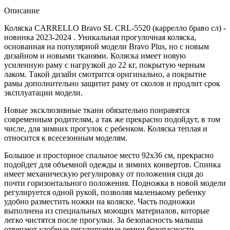
Описание
Коляска CARRELLO Bravo SL CRL-5520 (каррелло браво сл) -
новинка 2023-2024 . Уникальная прогулочная коляска,
основанная на популярной модели Bravo Plus, но с новым
дизайном и новыми тканями. Коляска имеет новую
усиленную раму с нагрузкой до 22 кг, покрытую черным
лаком. Такой дизайн смотрится оригинально, а покрытие
рамы дополнительно защитит раму от сколов и продлит срок
эксплуатации модели.
Новые эксклюзивные ткани обязательно понравятся
современным родителям, а так же прекрасно подойдут, в том
числе, для зимних прогулок с ребенком. Коляска теплая и
относится к всесезонным моделям.
Большое и просторное спальное место 92х36 см, прекрасно
подойдет для объемной одежды и зимних конвертов. Спинка
имеет механическую регулировку от положения сидя до
почти горизонтального положения. Подножка в новой модели
регулируется одной рукой, позволяя маленькому ребенку
удобно разместить ножки на коляске. Часть подножки
выполнена из специальных моющих материалов, которые
легко чистятся после прогулки. За безопасность малыша
отвечают удобные регулируемые ремни безопасности,