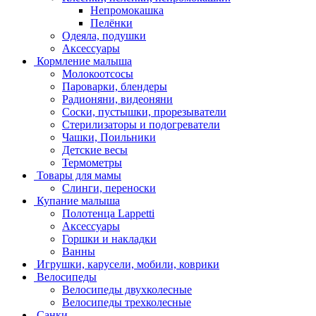
Непромокашка
Пелёнки
Одеяла, подушки
Аксессуары
Кормление малыша
Молокоотсосы
Пароварки, блендеры
Радионяни, видеоняни
Соски, пустышки, прорезыватели
Стерилизаторы и подогреватели
Чашки, Поильники
Детские весы
Термометры
Товары для мамы
Слинги, переноски
Купание малыша
Полотенца Lappetti
Аксессуары
Горшки и накладки
Ванны
Игрушки, карусели, мобили, коврики
Велосипеды
Велосипеды двухколесные
Велосипеды трехколесные
Санки