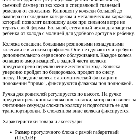
съемный бампер из эко кожи и специальный тканевый
ремешок от сползания. Капюшон у коляски большой до
бампера со складным козырьком и металлическим каркасом,
который позволит капюшону даже при сильном ветре не
терять своей формы. Большой, стеганный чехол для защиты
ребенка от холода с молнией для удобного доступа к ребенку.
Коляска оснащена большими резиновыми ненадувными
колесами с высоким профилем. Они не сдуваются и требуют
дополнительного сервисного обслуживания. Каждое колеса
оснащено амортизацией, в задней части коляски
предусмотрено переключение жесткости хода. Коляска
уверенно пройдет по бездорожью, проедет по снегу,
песку. Передние колеса с автоматической фиксации в
положении "прямо", фиксируются флажком под подножкой.
Ручка для родителей регулируется по высоте. На ручке
предусмотрена кнопка сложения коляски, которая позволит за
считанные секунды сложить коляску и подготовить ее для
транспортировки. В сложенном виде коляска фиксируется.
Характеристики товара и аксессуары
Размер прогулочного блока с рамой габаритный
(ШхДхВ):