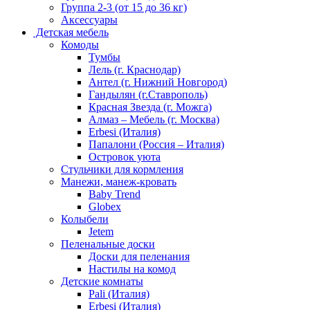
Группа 2-3 (от 15 до 36 кг)
Аксессуары
Детская мебель
Комоды
Тумбы
Лель (г. Краснодар)
Антел (г. Нижний Новгород)
Гандылян (г.Ставрополь)
Красная Звезда (г. Можга)
Алмаз – Мебель (г. Москва)
Erbesi (Италия)
Папалони (Россия – Италия)
Островок уюта
Стульчики для кормления
Манежи, манеж-кровать
Baby Trend
Globex
Колыбели
Jetem
Пеленальные доски
Доски для пеленания
Настилы на комод
Детские комнаты
Pali (Италия)
Erbesi (Италия)