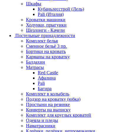
Шкафы
Кубаньлесстрой (Лель)
Pali (Италия)
Кроватки машинки
Ходунки, прыгунки
Шезлонги - Качели
Постельные принадлежности
Комплект белья
Сменное бельё 3 пр.
Бортики на кровать
Карманы на кроватку
Балдахин
Матрасы
Red Castle
Афалина
Pali
Багира
Комплект в колыбель
Подзор на кроватку (юбка)
Простыни на резинке
Конверты на выписку
Комплект для круглых кроватей
Одеяла и пледы
Наматрасники
Клеёнки, пелёнки, непромокашки.