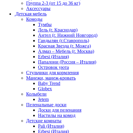
Группа 2-3 (от 15 до 36 кг)
Аксессуары
Детская мебель
Комоды
Тумбы
Лель (г. Краснодар)
Антел (г. Нижний Новгород)
Гандылян (г.Ставрополь)
Красная Звезда (г. Можга)
Алмаз – Мебель (г. Москва)
Erbesi (Италия)
Папалони (Россия – Италия)
Островок уюта
Стульчики для кормления
Манежи, манеж-кровать
Baby Trend
Globex
Колыбели
Jetem
Пеленальные доски
Доски для пеленания
Настилы на комод
Детские комнаты
Pali (Италия)
Erbesi (Италия)