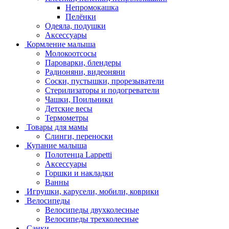
Непромокашка
Пелёнки
Одеяла, подушки
Аксессуары
Кормление малыша
Молокоотсосы
Пароварки, блендеры
Радионяни, видеоняни
Соски, пустышки, прорезыватели
Стерилизаторы и подогреватели
Чашки, Поильники
Детские весы
Термометры
Товары для мамы
Слинги, переноски
Купание малыша
Полотенца Lappetti
Аксессуары
Горшки и накладки
Ванны
Игрушки, карусели, мобили, коврики
Велосипеды
Велосипеды двухколесные
Велосипеды трехколесные
Санки