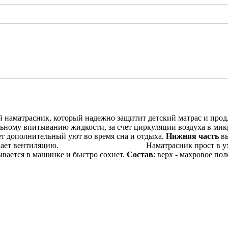
 наматрасник, который надежно защитит детский матрас и прод
льному впитыванию жидкости, за счет циркуляции воздуха в микр
ет дополнительный уют во время сна и отдыха.
Нижняя часть
вы
беспечивает вентиляцию. Наматрасник прост в уходе. Ле
ывается в машинке и быстро сохнет.
Состав
: верх - махровое п