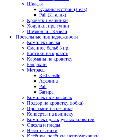
Шкафы
Кубаньлесстрой (Лель)
Pali (Италия)
Кроватки машинки
Ходунки, прыгунки
Шезлонги - Качели
Постельные принадлежности
Комплект белья
Сменное бельё 3 пр.
Бортики на кровать
Карманы на кроватку
Балдахин
Матрасы
Red Castle
Афалина
Pali
Багира
Комплект в колыбель
Подзор на кроватку (юбка)
Простыни на резинке
Конверты на выписку
Комплект для круглых кроватей
Одеяла и пледы
Наматрасники
Клеёнки, пелёнки, непромокашки.