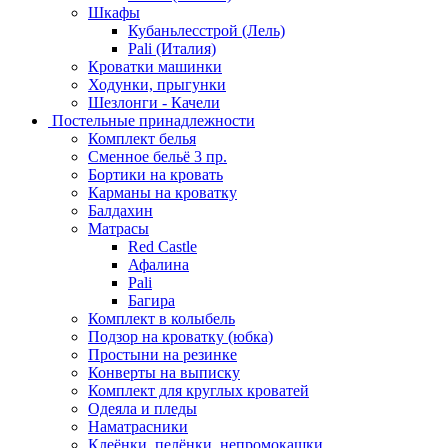
Шкафы
Кубаньлесстрой (Лель)
Pali (Италия)
Кроватки машинки
Ходунки, прыгунки
Шезлонги - Качели
Постельные принадлежности
Комплект белья
Сменное бельё 3 пр.
Бортики на кровать
Карманы на кроватку
Балдахин
Матрасы
Red Castle
Афалина
Pali
Багира
Комплект в колыбель
Подзор на кроватку (юбка)
Простыни на резинке
Конверты на выписку
Комплект для круглых кроватей
Одеяла и пледы
Наматрасники
Клеёнки, пелёнки, непромокашки.