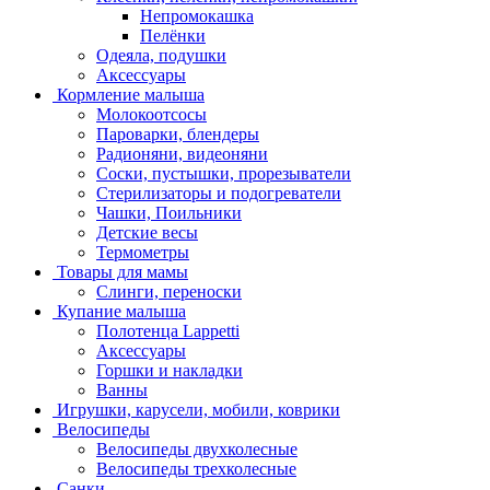
Непромокашка
Пелёнки
Одеяла, подушки
Аксессуары
Кормление малыша
Молокоотсосы
Пароварки, блендеры
Радионяни, видеоняни
Соски, пустышки, прорезыватели
Стерилизаторы и подогреватели
Чашки, Поильники
Детские весы
Термометры
Товары для мамы
Слинги, переноски
Купание малыша
Полотенца Lappetti
Аксессуары
Горшки и накладки
Ванны
Игрушки, карусели, мобили, коврики
Велосипеды
Велосипеды двухколесные
Велосипеды трехколесные
Санки