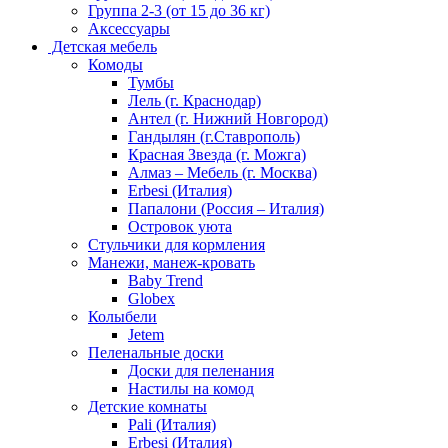
Группа 2-3 (от 15 до 36 кг)
Аксессуары
Детская мебель
Комоды
Тумбы
Лель (г. Краснодар)
Антел (г. Нижний Новгород)
Гандылян (г.Ставрополь)
Красная Звезда (г. Можга)
Алмаз – Мебель (г. Москва)
Erbesi (Италия)
Папалони (Россия – Италия)
Островок уюта
Стульчики для кормления
Манежи, манеж-кровать
Baby Trend
Globex
Колыбели
Jetem
Пеленальные доски
Доски для пеленания
Настилы на комод
Детские комнаты
Pali (Италия)
Erbesi (Италия)