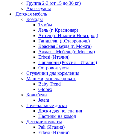
Группа 2-3 (от 15 до 36 кг)
Аксессуары
Детская мебель
Комоды
Тумбы
Лель (г. Краснодар)
Антел (г. Нижний Новгород)
Гандылян (г.Ставрополь)
Красная Звезда (г. Можга)
Алмаз – Мебель (г. Москва)
Erbesi (Италия)
Папалони (Россия – Италия)
Островок уюта
Стульчики для кормления
Манежи, манеж-кровать
Baby Trend
Globex
Колыбели
Jetem
Пеленальные доски
Доски для пеленания
Настилы на комод
Детские комнаты
Pali (Италия)
Erbesi (Италия)