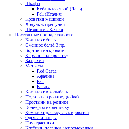
Шкафы
Кубаньлесстрой (Лель)
Pali (Италия)
Кроватки машинки
Ходунки, прыгунки
Шезлонги - Качели
Постельные принадлежности
Комплект белья
Сменное бельё 3 пр.
Бортики на кровать
Карманы на кроватку
Балдахин
Матрасы
Red Castle
Афалина
Pali
Багира
Комплект в колыбель
Подзор на кроватку (юбка)
Простыни на резинке
Конверты на выписку
Комплект для круглых кроватей
Одеяла и пледы
Наматрасники
Клеёнки, пелёнки, непромокашки.