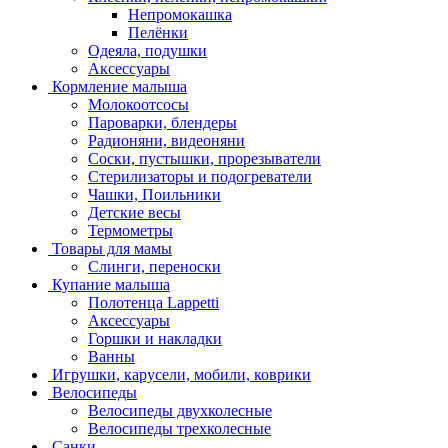
Непромокашка
Пелёнки
Одеяла, подушки
Аксессуары
Кормление малыша
Молокоотсосы
Пароварки, блендеры
Радионяни, видеоняни
Соски, пустышки, прорезыватели
Стерилизаторы и подогреватели
Чашки, Поильники
Детские весы
Термометры
Товары для мамы
Слинги, переноски
Купание малыша
Полотенца Lappetti
Аксессуары
Горшки и накладки
Ванны
Игрушки, карусели, мобили, коврики
Велосипеды
Велосипеды двухколесные
Велосипеды трехколесные
Санки