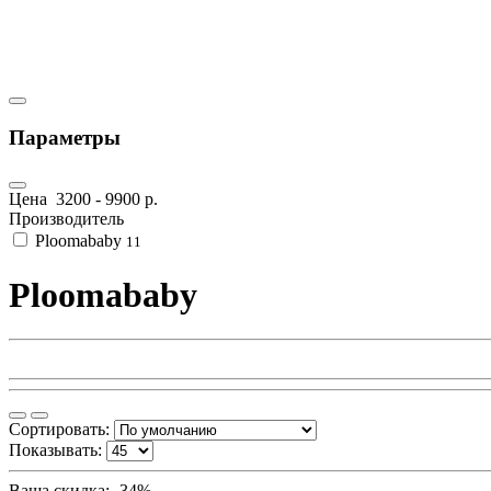
Параметры
Цена
3200
-
9900
р.
Производитель
Ploomababy
11
Ploomababy
Сортировать:
Показывать:
Ваша скидка: -34%