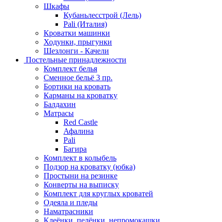
Шкафы
Кубаньлесстрой (Лель)
Pali (Италия)
Кроватки машинки
Ходунки, прыгунки
Шезлонги - Качели
Постельные принадлежности
Комплект белья
Сменное бельё 3 пр.
Бортики на кровать
Карманы на кроватку
Балдахин
Матрасы
Red Castle
Афалина
Pali
Багира
Комплект в колыбель
Подзор на кроватку (юбка)
Простыни на резинке
Конверты на выписку
Комплект для круглых кроватей
Одеяла и пледы
Наматрасники
Клеёнки, пелёнки, непромокашки.