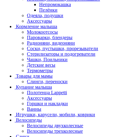
Непромокашка
Пелёнки
Одеяла, подушки
Аксессуары
Кормление малыша
Молокоотсосы
Пароварки, блендеры
Радионяни, видеоняни
Соски, пустышки, прорезыватели
Стерилизаторы и подогреватели
Чашки, Поильники
Детские весы
Термометры
Товары для мамы
Слинги, переноски
Купание малыша
Полотенца Lappetti
Аксессуары
Горшки и накладки
Ванны
Игрушки, карусели, мобили, коврики
Велосипеды
Велосипеды двухколесные
Велосипеды трехколесные
Санки