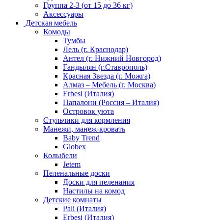
Группа 2-3 (от 15 до 36 кг)
Аксессуары
Детская мебель
Комоды
Тумбы
Лель (г. Краснодар)
Антел (г. Нижний Новгород)
Гандылян (г.Ставрополь)
Красная Звезда (г. Можга)
Алмаз – Мебель (г. Москва)
Erbesi (Италия)
Папалони (Россия – Италия)
Островок уюта
Стульчики для кормления
Манежи, манеж-кровать
Baby Trend
Globex
Колыбели
Jetem
Пеленальные доски
Доски для пеленания
Настилы на комод
Детские комнаты
Pali (Италия)
Erbesi (Италия)