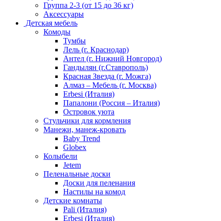
Группа 2-3 (от 15 до 36 кг)
Аксессуары
Детская мебель
Комоды
Тумбы
Лель (г. Краснодар)
Антел (г. Нижний Новгород)
Гандылян (г.Ставрополь)
Красная Звезда (г. Можга)
Алмаз – Мебель (г. Москва)
Erbesi (Италия)
Папалони (Россия – Италия)
Островок уюта
Стульчики для кормления
Манежи, манеж-кровать
Baby Trend
Globex
Колыбели
Jetem
Пеленальные доски
Доски для пеленания
Настилы на комод
Детские комнаты
Pali (Италия)
Erbesi (Италия)