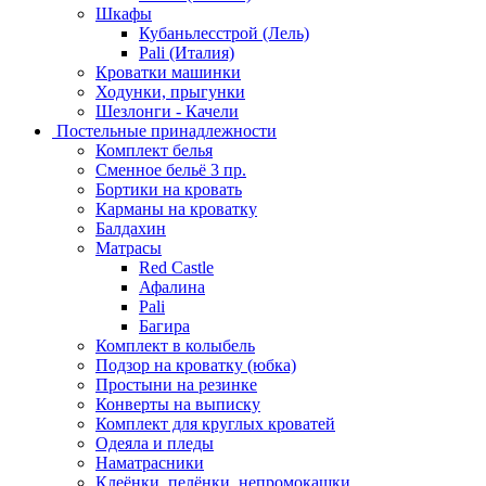
Шкафы
Кубаньлесстрой (Лель)
Pali (Италия)
Кроватки машинки
Ходунки, прыгунки
Шезлонги - Качели
Постельные принадлежности
Комплект белья
Сменное бельё 3 пр.
Бортики на кровать
Карманы на кроватку
Балдахин
Матрасы
Red Castle
Афалина
Pali
Багира
Комплект в колыбель
Подзор на кроватку (юбка)
Простыни на резинке
Конверты на выписку
Комплект для круглых кроватей
Одеяла и пледы
Наматрасники
Клеёнки, пелёнки, непромокашки.