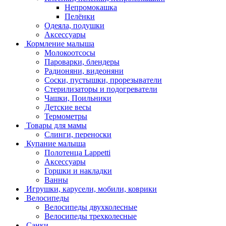
Непромокашка
Пелёнки
Одеяла, подушки
Аксессуары
Кормление малыша
Молокоотсосы
Пароварки, блендеры
Радионяни, видеоняни
Соски, пустышки, прорезыватели
Стерилизаторы и подогреватели
Чашки, Поильники
Детские весы
Термометры
Товары для мамы
Слинги, переноски
Купание малыша
Полотенца Lappetti
Аксессуары
Горшки и накладки
Ванны
Игрушки, карусели, мобили, коврики
Велосипеды
Велосипеды двухколесные
Велосипеды трехколесные
Санки