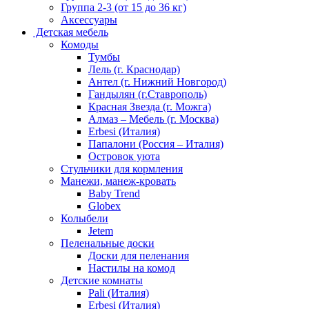
Группа 2-3 (от 15 до 36 кг)
Аксессуары
Детская мебель
Комоды
Тумбы
Лель (г. Краснодар)
Антел (г. Нижний Новгород)
Гандылян (г.Ставрополь)
Красная Звезда (г. Можга)
Алмаз – Мебель (г. Москва)
Erbesi (Италия)
Папалони (Россия – Италия)
Островок уюта
Стульчики для кормления
Манежи, манеж-кровать
Baby Trend
Globex
Колыбели
Jetem
Пеленальные доски
Доски для пеленания
Настилы на комод
Детские комнаты
Pali (Италия)
Erbesi (Италия)