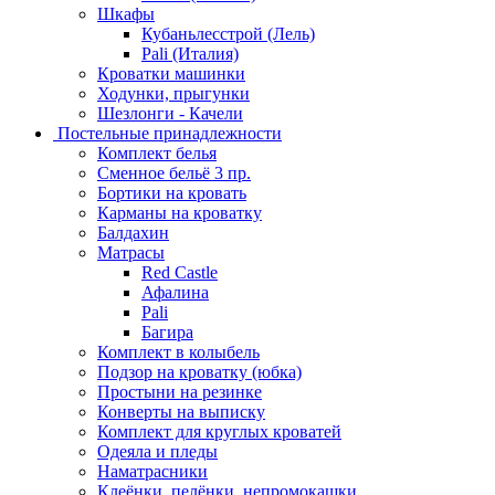
Шкафы
Кубаньлесстрой (Лель)
Pali (Италия)
Кроватки машинки
Ходунки, прыгунки
Шезлонги - Качели
Постельные принадлежности
Комплект белья
Сменное бельё 3 пр.
Бортики на кровать
Карманы на кроватку
Балдахин
Матрасы
Red Castle
Афалина
Pali
Багира
Комплект в колыбель
Подзор на кроватку (юбка)
Простыни на резинке
Конверты на выписку
Комплект для круглых кроватей
Одеяла и пледы
Наматрасники
Клеёнки, пелёнки, непромокашки.