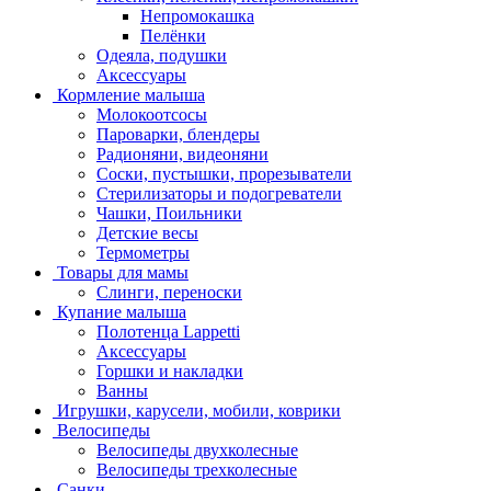
Непромокашка
Пелёнки
Одеяла, подушки
Аксессуары
Кормление малыша
Молокоотсосы
Пароварки, блендеры
Радионяни, видеоняни
Соски, пустышки, прорезыватели
Стерилизаторы и подогреватели
Чашки, Поильники
Детские весы
Термометры
Товары для мамы
Слинги, переноски
Купание малыша
Полотенца Lappetti
Аксессуары
Горшки и накладки
Ванны
Игрушки, карусели, мобили, коврики
Велосипеды
Велосипеды двухколесные
Велосипеды трехколесные
Санки