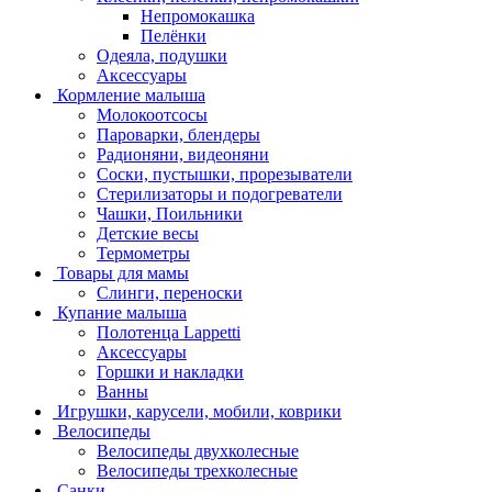
Непромокашка
Пелёнки
Одеяла, подушки
Аксессуары
Кормление малыша
Молокоотсосы
Пароварки, блендеры
Радионяни, видеоняни
Соски, пустышки, прорезыватели
Стерилизаторы и подогреватели
Чашки, Поильники
Детские весы
Термометры
Товары для мамы
Слинги, переноски
Купание малыша
Полотенца Lappetti
Аксессуары
Горшки и накладки
Ванны
Игрушки, карусели, мобили, коврики
Велосипеды
Велосипеды двухколесные
Велосипеды трехколесные
Санки