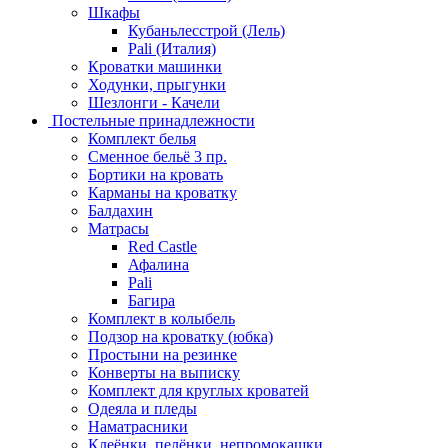
Шкафы
Кубаньлесстрой (Лель)
Pali (Италия)
Кроватки машинки
Ходунки, прыгунки
Шезлонги - Качели
Постельные принадлежности
Комплект белья
Сменное бельё 3 пр.
Бортики на кровать
Карманы на кроватку
Балдахин
Матрасы
Red Castle
Афалина
Pali
Багира
Комплект в колыбель
Подзор на кроватку (юбка)
Простыни на резинке
Конверты на выписку
Комплект для круглых кроватей
Одеяла и пледы
Наматрасники
Клеёнки, пелёнки, непромокашки.