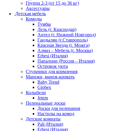
Группа 2-3 (от 15 до 36 кг)
Аксессуары
Детская мебель
Комоды
Тумбы
Лель (г. Краснодар)
Антел (г. Нижний Новгород)
Гандылян (г.Ставрополь)
Красная Звезда (г. Можга)
Алмаз – Мебель (г. Москва)
Erbesi (Италия)
Папалони (Россия – Италия)
Островок уюта
Стульчики для кормления
Манежи, манеж-кровать
Baby Trend
Globex
Колыбели
Jetem
Пеленальные доски
Доски для пеленания
Настилы на комод
Детские комнаты
Pali (Италия)
Erbesi (Италия)