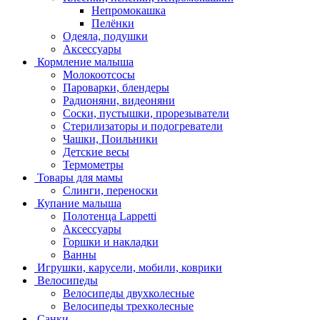
Непромокашка
Пелёнки
Одеяла, подушки
Аксессуары
Кормление малыша
Молокоотсосы
Пароварки, блендеры
Радионяни, видеоняни
Соски, пустышки, прорезыватели
Стерилизаторы и подогреватели
Чашки, Поильники
Детские весы
Термометры
Товары для мамы
Слинги, переноски
Купание малыша
Полотенца Lappetti
Аксессуары
Горшки и накладки
Ванны
Игрушки, карусели, мобили, коврики
Велосипеды
Велосипеды двухколесные
Велосипеды трехколесные
Санки