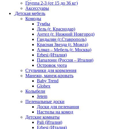
Группа 2-3 (от 15 до 36 кг)
Аксессуары
Детская мебель
Комоды
Тумбы
Лель (г. Краснодар)
Антел (г. Нижний Новгород)
Гандылян (г.Ставрополь)
Красная Звезда (г. Можга)
Алмаз – Мебель (г. Москва)
Erbesi (Италия)
Папалони (Россия – Италия)
Островок уюта
Стульчики для кормления
Манежи, манеж-кровать
Baby Trend
Globex
Колыбели
Jetem
Пеленальные доски
Доски для пеленания
Настилы на комод
Детские комнаты
Pali (Италия)
Erbesi (Италия)