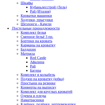
Шкафы
Кубаньлесстрой (Лель)
Pali (Италия)
Кроватки машинки
Ходунки, прыгунки
Шезлонги - Качели
Постельные принадлежности
Комплект белья
Сменное бельё 3 пр.
Бортики на кровать
Карманы на кроватку
Балдахин
Матрасы
Red Castle
Афалина
Pali
Багира
Комплект в колыбель
Подзор на кроватку (юбка)
Простыни на резинке
Конверты на выписку
Комплект для круглых кроватей
Одеяла и пледы
Наматрасники
Клеёнки, пелёнки, непромокашки.