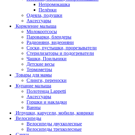
Непромокашка
Пелёнки
Одеяла, подушки
Аксессуары
Кормление малыша
Молокоотсосы
Пароварки, блендеры
Радионяни, видеоняни
Соски, пустышки, прорезыватели
Стерилизаторы и подогреватели
Чашки, Поильники
Детские весы
Термометры
Товары для мамы
Слинги, переноски
Купание малыша
Полотенца Lappetti
Аксессуары
Горшки и накладки
Ванны
Игрушки, карусели, мобили, коврики
Велосипеды
Велосипеды двухколесные
Велосипеды трехколесные
Санки