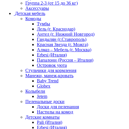
Группа 2-3 (от 15 до 36 кг)
Аксессуары
Детская мебель
Комоды
Тумбы
Лель (г. Краснодар)
Антел (г. Нижний Новгород)
Гандылян (г.Ставрополь)
Красная Звезда (г. Можга)
Алмаз – Мебель (г. Москва)
Erbesi (Италия)
Папалони (Россия – Италия)
Островок уюта
Стульчики для кормления
Манежи, манеж-кровать
Baby Trend
Globex
Колыбели
Jetem
Пеленальные доски
Доски для пеленания
Настилы на комод
Детские комнаты
Pali (Италия)
Erbesi (Италия)