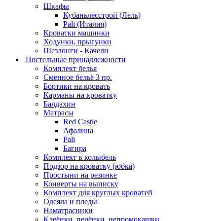
Шкафы
Кубаньлесстрой (Лель)
Pali (Италия)
Кроватки машинки
Ходунки, прыгунки
Шезлонги - Качели
Постельные принадлежности
Комплект белья
Сменное бельё 3 пр.
Бортики на кровать
Карманы на кроватку
Балдахин
Матрасы
Red Castle
Афалина
Pali
Багира
Комплект в колыбель
Подзор на кроватку (юбка)
Простыни на резинке
Конверты на выписку
Комплект для круглых кроватей
Одеяла и пледы
Наматрасники
Клеёнки, пелёнки, непромокашки.