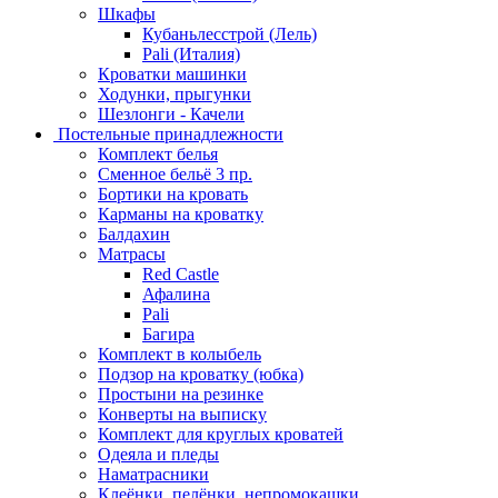
Шкафы
Кубаньлесстрой (Лель)
Pali (Италия)
Кроватки машинки
Ходунки, прыгунки
Шезлонги - Качели
Постельные принадлежности
Комплект белья
Сменное бельё 3 пр.
Бортики на кровать
Карманы на кроватку
Балдахин
Матрасы
Red Castle
Афалина
Pali
Багира
Комплект в колыбель
Подзор на кроватку (юбка)
Простыни на резинке
Конверты на выписку
Комплект для круглых кроватей
Одеяла и пледы
Наматрасники
Клеёнки, пелёнки, непромокашки.