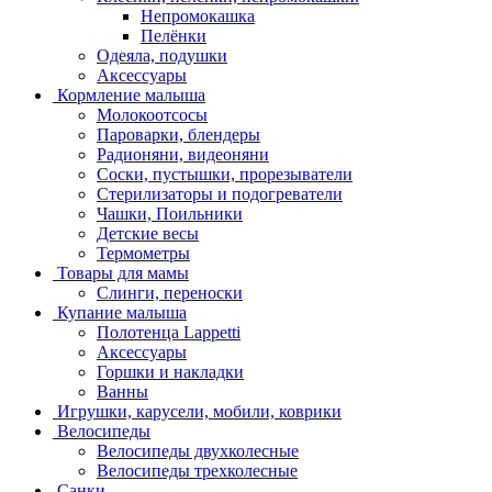
Непромокашка
Пелёнки
Одеяла, подушки
Аксессуары
Кормление малыша
Молокоотсосы
Пароварки, блендеры
Радионяни, видеоняни
Соски, пустышки, прорезыватели
Стерилизаторы и подогреватели
Чашки, Поильники
Детские весы
Термометры
Товары для мамы
Слинги, переноски
Купание малыша
Полотенца Lappetti
Аксессуары
Горшки и накладки
Ванны
Игрушки, карусели, мобили, коврики
Велосипеды
Велосипеды двухколесные
Велосипеды трехколесные
Санки