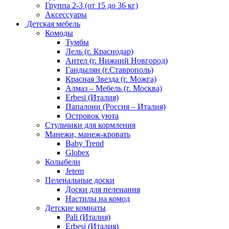
Группа 2-3 (от 15 до 36 кг)
Аксессуары
Детская мебель
Комоды
Тумбы
Лель (г. Краснодар)
Антел (г. Нижний Новгород)
Гандылян (г.Ставрополь)
Красная Звезда (г. Можга)
Алмаз – Мебель (г. Москва)
Erbesi (Италия)
Папалони (Россия – Италия)
Островок уюта
Стульчики для кормления
Манежи, манеж-кровать
Baby Trend
Globex
Колыбели
Jetem
Пеленальные доски
Доски для пеленания
Настилы на комод
Детские комнаты
Pali (Италия)
Erbesi (Италия)