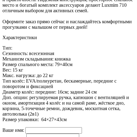
место и богатый комплект аксессуаров делают Luxmim 710
отличным выбором для активных семей.
Оформите заказ прямо сейчас и наслаждайтесь комфортными
прогулками с малышом от первых дней!
Характеристики
Тип:
Сезонность: всесезонная
Механизм складывания: книжка
Размер спального места: 79×40см
Вес: 15 кг
Макс. нагрузка: до 22 кг
Тип колёс: EVA/полиуретан, бескамерные, передние с
поворотом и фиксацией
Диаметр колёс: передние: 16см; задние 24 см
Доп. опции: регулируемая ручка, капюшон с вентиляцией и
окном, амортизация 4 колёс и на самой раме, жёсткое дно,
корзина, 5‑точечные ремни, дождевик, москитная сетка,
автолюлька (2в1)
Размер упаковки: 64×27×43см
Ваше имя: