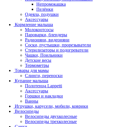
Непромокашка
Пелёнки
Одеяла, подушки
Аксессуары
Кормление малыша
Молокоотсосы
Пароварки, блендеры
Радионяни, видеоняни
Соски, пустышки, прорезыватели
Стерилизаторы и подогреватели
Чашки, Поильники
Детские весы
Термометры
Товары для мамы
Слинги, переноски
Купание малыша
Полотенца Lappetti
Аксессуары
Горшки и накладки
Ванны
Игрушки, карусели, мобили, коврики
Велосипеды
Велосипеды двухколесные
Велосипеды трехколесные
Санки