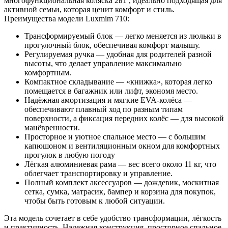
многофункциональная коляска 2в1 , идеально подходящая для
активной семьи, которая ценит комфорт и стиль.
Преимущества модели Luxmim 710:
Трансформируемый блок — легко меняется из люльки в
прогулочный блок, обеспечивая комфорт малышу.
Регулируемая ручка — удобная для родителей разной
высоты, что делает управление максимально
комфортным.
Компактное складывание — «книжка», которая легко
помещается в багажник или лифт, экономя место.
Надёжная амортизация и мягкие EVA-колёса —
обеспечивают плавный ход по разным типам
поверхности, а фиксация передних колёс — для высокой
манёвренности.
Просторное и уютное спальное место — с большим
капюшоном и вентиляционным окном для комфортных
прогулок в любую погоду
Лёгкая алюминиевая рама — вес всего около 11 кг, что
облегчает транспортировку и управление.
Полный комплект аксессуаров — дождевик, москитная
сетка, сумка, матрасик, бампер и корзина для покупок,
чтобы быть готовым к любой ситуации.
Эта модель сочетает в себе удобство трансформации, лёгкость
и практичность. Надежная конструкция, просторное спальное