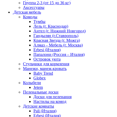
Группа 2-3 (от 15 до 36 кг)
Аксессуары
Детская мебель
Комоды
Тумбы
Лель (г. Краснодар)
Антел (г. Нижний Новгород)
Гандылян (г.Ставрополь)
Красная Звезда (г. Можга)
Алмаз – Мебель (г. Москва)
Erbesi (Италия)
Папалони (Россия – Италия)
Островок уюта
Стульчики для кормления
Манежи, манеж-кровать
Baby Trend
Globex
Колыбели
Jetem
Пеленальные доски
Доски для пеленания
Настилы на комод
Детские комнаты
Pali (Италия)
Erbesi (Италия)