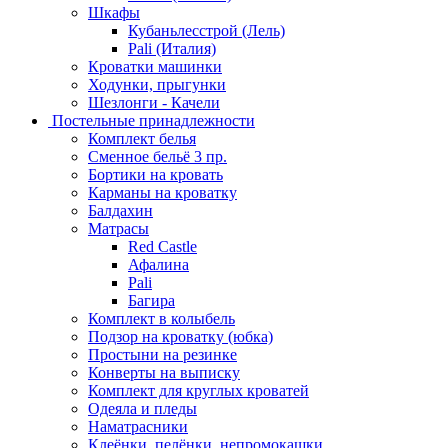
Шкафы
Кубаньлесстрой (Лель)
Pali (Италия)
Кроватки машинки
Ходунки, прыгунки
Шезлонги - Качели
Постельные принадлежности
Комплект белья
Сменное бельё 3 пр.
Бортики на кровать
Карманы на кроватку
Балдахин
Матрасы
Red Castle
Афалина
Pali
Багира
Комплект в колыбель
Подзор на кроватку (юбка)
Простыни на резинке
Конверты на выписку
Комплект для круглых кроватей
Одеяла и пледы
Наматрасники
Клеёнки, пелёнки, непромокашки.