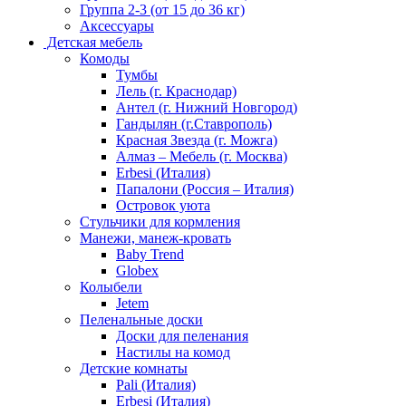
Группа 2-3 (от 15 до 36 кг)
Аксессуары
Детская мебель
Комоды
Тумбы
Лель (г. Краснодар)
Антел (г. Нижний Новгород)
Гандылян (г.Ставрополь)
Красная Звезда (г. Можга)
Алмаз – Мебель (г. Москва)
Erbesi (Италия)
Папалони (Россия – Италия)
Островок уюта
Стульчики для кормления
Манежи, манеж-кровать
Baby Trend
Globex
Колыбели
Jetem
Пеленальные доски
Доски для пеленания
Настилы на комод
Детские комнаты
Pali (Италия)
Erbesi (Италия)