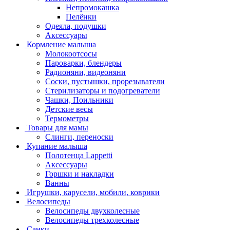
Непромокашка
Пелёнки
Одеяла, подушки
Аксессуары
Кормление малыша
Молокоотсосы
Пароварки, блендеры
Радионяни, видеоняни
Соски, пустышки, прорезыватели
Стерилизаторы и подогреватели
Чашки, Поильники
Детские весы
Термометры
Товары для мамы
Слинги, переноски
Купание малыша
Полотенца Lappetti
Аксессуары
Горшки и накладки
Ванны
Игрушки, карусели, мобили, коврики
Велосипеды
Велосипеды двухколесные
Велосипеды трехколесные
Санки