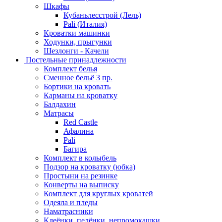
Шкафы
Кубаньлесстрой (Лель)
Pali (Италия)
Кроватки машинки
Ходунки, прыгунки
Шезлонги - Качели
Постельные принадлежности
Комплект белья
Сменное бельё 3 пр.
Бортики на кровать
Карманы на кроватку
Балдахин
Матрасы
Red Castle
Афалина
Pali
Багира
Комплект в колыбель
Подзор на кроватку (юбка)
Простыни на резинке
Конверты на выписку
Комплект для круглых кроватей
Одеяла и пледы
Наматрасники
Клеёнки, пелёнки, непромокашки.