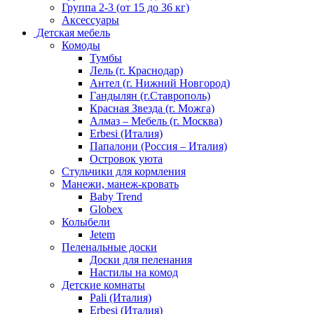
Группа 2-3 (от 15 до 36 кг)
Аксессуары
Детская мебель
Комоды
Тумбы
Лель (г. Краснодар)
Антел (г. Нижний Новгород)
Гандылян (г.Ставрополь)
Красная Звезда (г. Можга)
Алмаз – Мебель (г. Москва)
Erbesi (Италия)
Папалони (Россия – Италия)
Островок уюта
Стульчики для кормления
Манежи, манеж-кровать
Baby Trend
Globex
Колыбели
Jetem
Пеленальные доски
Доски для пеленания
Настилы на комод
Детские комнаты
Pali (Италия)
Erbesi (Италия)