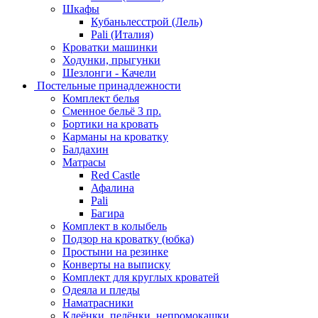
Шкафы
Кубаньлесстрой (Лель)
Pali (Италия)
Кроватки машинки
Ходунки, прыгунки
Шезлонги - Качели
Постельные принадлежности
Комплект белья
Сменное бельё 3 пр.
Бортики на кровать
Карманы на кроватку
Балдахин
Матрасы
Red Castle
Афалина
Pali
Багира
Комплект в колыбель
Подзор на кроватку (юбка)
Простыни на резинке
Конверты на выписку
Комплект для круглых кроватей
Одеяла и пледы
Наматрасники
Клеёнки, пелёнки, непромокашки.