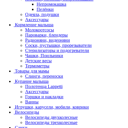
Непромокашка
Пелёнки
Одеяла, подушки
Аксессуары
Кормление малыша
Молокоотсосы
Пароварки, блендеры
Радионяни, видеоняни
Соски, пустышки, прорезыватели
Стерилизаторы и подогреватели
Чашки, Поильники
Детские весы
Термометры
Товары для мамы
Слинги, переноски
Купание малыша
Полотенца Lappetti
Аксессуары
Горшки и накладки
Ванны
Игрушки, карусели, мобили, коврики
Велосипеды
Велосипеды двухколесные
Велосипеды трехколесные
Санки