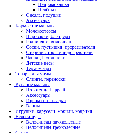
Непромокашка
Пелёнки
Одеяла, подушки
Аксессуары
Кормление малыша
Молокоотсосы
Пароварки, блендеры
Радионяни, видеоняни
Соски, пустышки, прорезыватели
Стерилизаторы и подогреватели
Чашки, Поильники
Детские весы
Термометры
Товары для мамы
Слинги, переноски
Купание малыша
Полотенца Lappetti
Аксессуары
Горшки и накладки
Ванны
Игрушки, карусели, мобили, коврики
Велосипеды
Велосипеды двухколесные
Велосипеды трехколесные
Санки