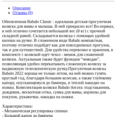
Описание
Отзывы (0)
Обновленная Babalo Classic - идеальная детская прогулочная
коляска для мамы и малыша. В ней прекрасно все! Во-первых,
в ней отлично сочетается небольшой вес (8 кг) с прочной
складной рамой. Складывается коляска с помощью удобной
кнопки на ручке. В сложенном виде Babalo компактная,
поэтому отлично подойдет как для повседневных прогулок,
так и для путешествий. Для удобства перевозки и хранения, в
комплекте с коляской идет чехол - мешок для сложенной
коляски. Актуальным также будет функция "чемодан",
позволяющая удобно перекатывать сложенную коляску за
выдвижную телескопическую ручку.Прогулочная коляска
Babalo 2022 хороша не только летом, на ней можно гулять
круглый год, благодаря большим колесам, а также глубокому
капору, опускающемуся до бампера, и теплой накидке на
ножки. Комплектация коляски Babalo богата: подстаканник,
дождевик, москитная сетка, сумка для мамы, корзины для
покупок, рукавички, накидка на ножки.
Характеристики:
- Механическая регулировка спинки
- Большой капор до бампера