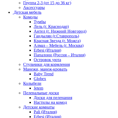
Группа 2-3 (от 15 до 36 кг)
Аксессуары
Детская мебель
Комоды
Тумбы
Лель (г. Краснодар)
Антел (г. Нижний Новгород)
Гандылян (г.Ставрополь)
Красная Звезда (г. Можга)
Алмаз – Мебель (г. Москва)
Erbesi (Италия)
Папалони (Россия – Италия)
Островок уюта
Стульчики для кормления
Манежи, манеж-кровать
Baby Trend
Globex
Колыбели
Jetem
Пеленальные доски
Доски для пеленания
Настилы на комод
Детские комнаты
Pali (Италия)
Erbesi (Италия)