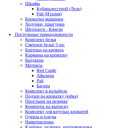
Шкафы
Кубаньлесстрой (Лель)
Pali (Италия)
Кроватки машинки
Ходунки, прыгунки
Шезлонги - Качели
Постельные принадлежности
Комплект белья
Сменное бельё 3 пр.
Бортики на кровать
Карманы на кроватку
Балдахин
Матрасы
Red Castle
Афалина
Pali
Багира
Комплект в колыбель
Подзор на кроватку (юбка)
Простыни на резинке
Конверты на выписку
Комплект для круглых кроватей
Одеяла и пледы
Наматрасники
Клеёнки, пелёнки, непромокашки.